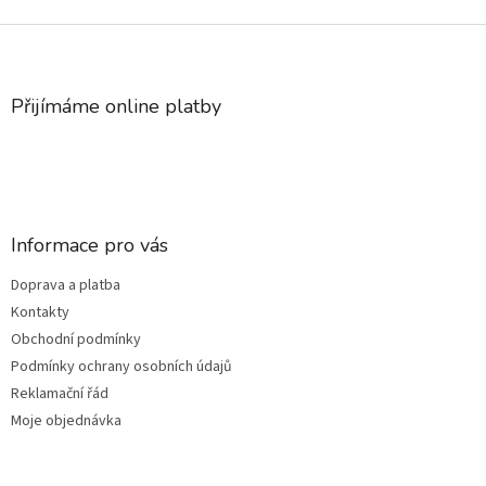
Z
á
p
a
Přijímáme online platby
t
í
Informace pro vás
Doprava a platba
Kontakty
Obchodní podmínky
Podmínky ochrany osobních údajů
Reklamační řád
Moje objednávka