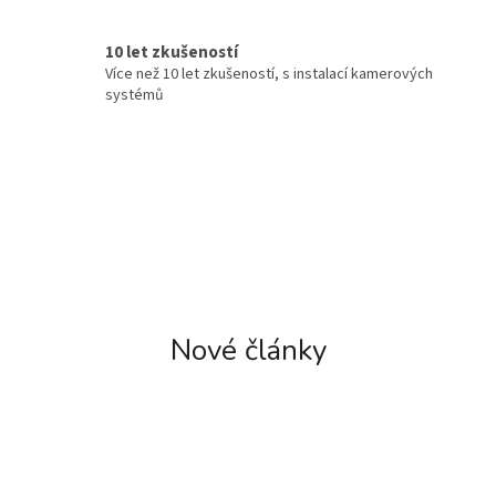
h
ř
10 let zkušeností
Více než 10 let zkušeností, s instalací kamerových
e
systémů
š
e
n
í
c
h
Nové články