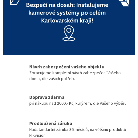
e
r
v
b
e
z
p
e
Návrh zabezpečení vašeho objektu
č
Zpracujeme kompletní návrh zabezpečení Vašeho
domu, dle vašich potřeb.
n
o
Doprava zdarma
s
při nákupu nad 2000,- Kč, kurýrem, dle Vašeho výběru.
t
n
Prodloužená záruka
í
Nadstandartní záruka 36 měsíců, na většinu produktů
c
Hikvision