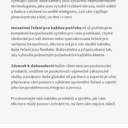
vynikající výkon. Naše kamery jsou vybaveny nejmodernějšími
technologiemi, jako jsou vysoké rozlišení obrazu, noční vidění
a funkce založené na umělé inteligenci, což vám zajišťuje
plnou kontrolu a klid, ve dne i v noci.
Inovativní řešení pro každou potřebu
Ať už potřebujete
komplexní bezpečnostní systém pro vaše podnikání, chytré
sledování pro váš domov nebo specializovaná řešení pro
veřejnou bezpečnost, Hikstore má pro vás ideální nabídku.
Naše řešení jsou flexibilní, škálovatelná a přizpůsobená tak,
aby vyhověla jedinečným požadavkům každého klienta.
Závazek k dokonalosti
Naším cílem není jen poskytování
produktů; snažíme se poskytovat i výjimečné zákaznické
služby a podporu. Naše globální síť partnerů a expertů je vždy
připravena vám pomoci s výběrem správného řešení a zajistit
jeho bezproblémovou integraci a provoz.
Prozkoumejte naši nabídku produktů a zjistěte, jak vám
Hikstore může pomoci ochránit to, na čem vám nejvíce záleží.