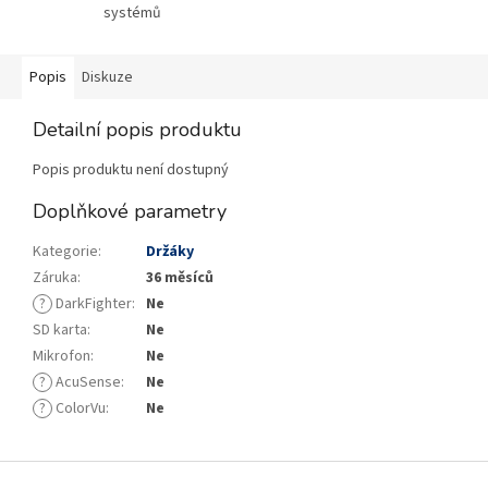
systémů
Popis
Diskuze
Detailní popis produktu
Popis produktu není dostupný
Doplňkové parametry
Kategorie
:
Držáky
Záruka
:
36 měsíců
?
DarkFighter
:
Ne
SD karta
:
Ne
Mikrofon
:
Ne
?
AcuSense
:
Ne
?
ColorVu
:
Ne
Z