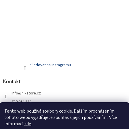
Sledovat na Instagramu
Kontakt
info
@
hikstore.cz
720 034 154
hikstore.cz
Tento web používá soubory cookie. Dalším procházením
tohoto webu vyjadřujete souhlas s jejich používáním.. Více
720 034 154
informací
zde
.