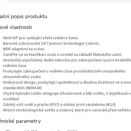
ailní popis produktu
čové vlastnosti
HikAI-ISP pro vynikající efekt redukce šumu
Barevné zobrazování 24/7 pomocí technologie ColorVu
WDR adaptivní na scénu
Zaměřte se na klasifikaci osob a vozidel na základě hlubokého učení
Vestavěný uspořádaný duální mikrofon pro zabezpečení vysoce kvalitníh
reálném čase
Poskytujte zabezpečení v reálném čase prostřednictvím vestavěného
obousměrného zvuku
Antikorozní design, poskytující spolehlivost a dlouhou životnost ve srovn
standardním (NEMA4X)
Chytré hybridní světlo: Integruje infračervené a bílé světlo, 3 doplňkové 
osvětlení
Odolný vůči vodě a prachu (IP67) a odolný proti vandalismu (IK10)
Aktivní stroboskopické světlo a zvukový alarm pro varování před vetřelci
hnické parametry