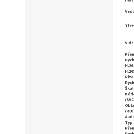
Hlav
Vedl
Třet
Vid
Pře
Rych
H.26
H.26
Říze
Rych
Škál
Kódo
(SVC
Obla
(ROI
Aud
Typ 
Pře