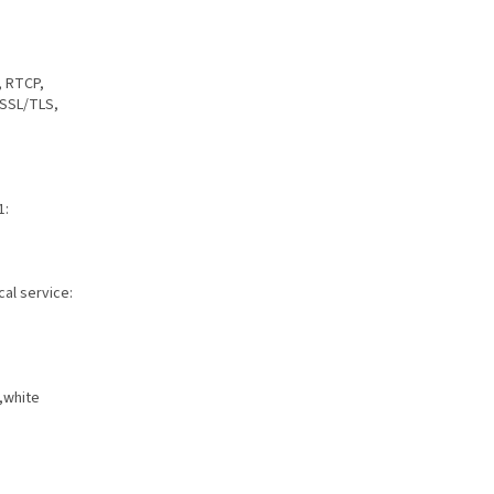
, RTCP,
 SSL/TLS,
1:
cal service:
,white