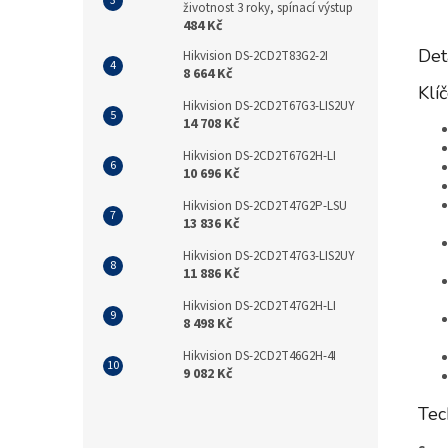
životnost 3 roky, spínací výstup
484 Kč
Det
Hikvision DS-2CD2T83G2-2I
8 664 Kč
Klí
Hikvision DS-2CD2T67G3-LIS2UY
14 708 Kč
Hikvision DS-2CD2T67G2H-LI
10 696 Kč
Hikvision DS-2CD2T47G2P-LSU
13 836 Kč
Hikvision DS-2CD2T47G3-LIS2UY
11 886 Kč
Hikvision DS-2CD2T47G2H-LI
8 498 Kč
Hikvision DS-2CD2T46G2H-4I
9 082 Kč
Tec