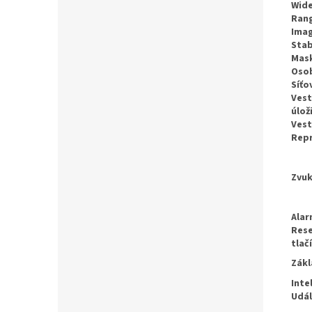
Wide
Ran
Ima
Stab
Mas
Osob
Síťo
Ves
úlož
Vest
Rep
Zvu
Ala
Rese
tlač
Zákl
Inte
Udá