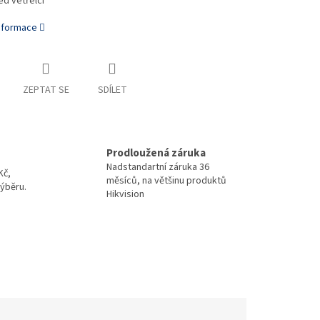
ed vetřelci
informace
ZEPTAT SE
SDÍLET
Prodloužená záruka
Nadstandartní záruka 36
Kč,
měsíců, na většinu produktů
ýběru.
Hikvision