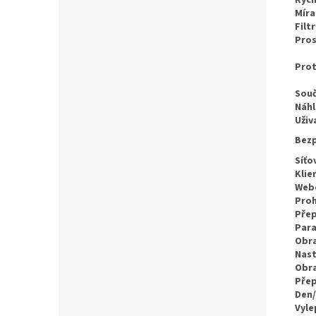
Rych
Míra
Filt
Pros
Pro
Souč
Náh
Uživ
Bez
Síťo
Klie
Web
Proh
Přep
Par
Obr
Nast
Obr
Přep
Den
Vyle