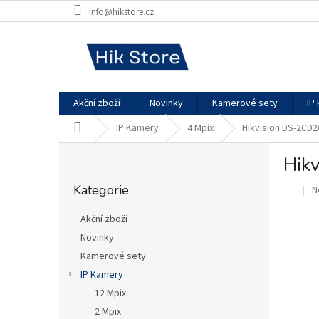
Přejít
info@hikstore.cz
na
obsah
Akční zboží
Novinky
Kamerové sety
IP
Domů
IP Kamery
4 Mpix
Hikvision DS-2CD
P
Hik
o
Přeskočit
s
Kategorie
P
N
kategorie
.
t
h
r
p
Akční zboží
a
je
Novinky
n
0
Kamerové sety
z
n
5
í
IP Kamery
h
p
12 Mpix
a
2 Mpix