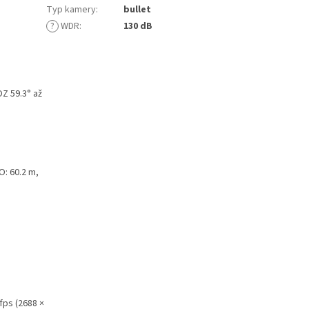
Typ kamery
:
bullet
?
WDR
:
130 dB
OZ 59.3° až
 O: 60.2 m,
 fps (2688 ×