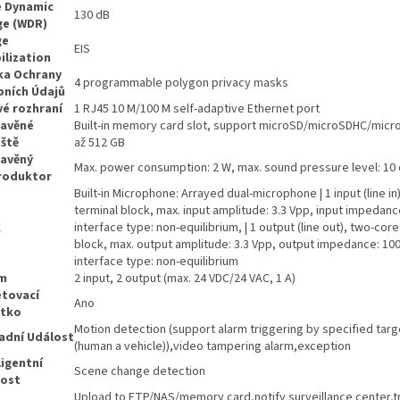
 Dynamic
130 dB
ge (WDR)
ge
EIS
ilization
ka Ochrany
4 programmable polygon privacy masks
ních Údajů
vé rozhraní
1 RJ45 10 M/100 M self-adaptive Ethernet port
tavěné
Built-in memory card slot, support microSD/microSDHC/micr
iště
až 512 GB
avěný
Max. power consumption: 2 W, max. sound pressure level: 10 
roduktor
Built-in Microphone: Arrayed dual-microphone | 1 input (line in
terminal block, max. input amplitude: 3.3 Vpp, input impedanc
k
interface type: non-equilibrium, | 1 output (line out), two-core
block, max. output amplitude: 3.3 Vpp, output impedance: 100
interface type: non-equilibrium
rm
2 input, 2 output (max. 24 VDC/24 VAC, 1 A)
tovací
Ano
ítko
Motion detection (support alarm triggering by specified tar
adní Událost
(human a vehicle)),video tampering alarm,exception
ligentní
Scene change detection
lost
Upload to FTP/NAS/memory card,notify surveillance center,t