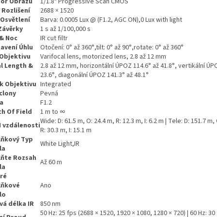
or Obrazu
1/1.8" Progressive Scan CMOS
 Rozlišení
2688 × 1520
 Osvětlení
Barva: 0.0005 Lux @ (F1.2, AGC ON),0 Lux with light
Závěrky
1 s až 1/100,000 s
& Noc
IR cut filtr
avení Úhlu
Otočení: 0° až 360°,tilt: 0° až 90°,rotate: 0° až 360°
Objektivu
Varifocal lens, motorized lens, 2.8 až 12 mm
l Length &
2.8 až 12 mm, horizontální ÚPOZ 114.6° až 41.8°, vertikální ÚP
23.6°, diagonální ÚPOZ 141.3° až 48.1°
k Objektivu
Integrated
clony
Pevná
a
F1.2
h Of Field
1 m to ∞
Wide: D: 61.5 m, O: 24.4 m, R: 12.3 m, I: 6.2 m | Tele: D: 151.7 m,
 vzdálenosti
R: 30.3 m, I: 15.1 m
lňkový Typ
White Light,IR
la
ňte Rozsah
Až 60 m
la
ré
lňkové
Ano
lo
vá délka IR
850 nm
50 Hz: 25 fps (2688 × 1520, 1920 × 1080, 1280 × 720) | 60 Hz: 30