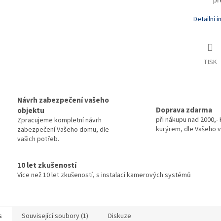
př
Detailní 
TISK
Návrh zabezpečení vašeho
Doprava zdarma
objektu
při nákupu nad 2000,- 
Zpracujeme kompletní návrh
kurýrem, dle Vašeho v
zabezpečení Vašeho domu, dle
vašich potřeb.
10 let zkušeností
Více než 10 let zkušeností, s instalací kamerových systémů
s
Související soubory (1)
Diskuze