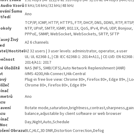
lost Zvuku
192 Kbps (MP2L2)/8 až 320 Kbps (MP3)/16 až 64 Kbps (AAC-LC)
 Audio Vzorů
8 kHz/16 kHz/32 kHz/48 kHz
rování Šumu
Ano
tředí
TCP/IP, ICMP, HTTP, HTTPS, FTP, DHCP, DNS, DDNS, RTP, RTSP
tokoly
NTP, UPnP, SMTP, IGMP, 802.1X, QoS, IPv4, IPv6, UDP, Bonjour,
PPPoE, SNMP, WebSocket, WebSockets, SRTP, SFTP
asný Živý
Až 6 channels
led
atel/Hostitel
Až 32 users | 3 user levels: administrator, operator, a user
UL: UL 62368-1, | CB: IEC 62368-1: 2014+A11, | CE-LVD: EN 62368-
pečnost
2014/A11: 2017
vé Úložiště
NAS (NFS, SMB/CIFS),Auto Network Replenishment (ANR)
nt
iVMS-4200,Hik-Connect,Hik-Central
ový
Plug-in free live view: Chrome 80+, Firefox 80+, Edge 89+, | Lo
lížeč
Chrome 80+, Firefox 80+, Edge 89+
ínač
ametrů
Ano
azu
avení
Rotate mode,saturation,brightness,contrast,sharpness,gain
azu
balance,adjustable by client software or web browser
ínač
Day,Night,Auto,Schedule
/Noc
pšení Obrazu
BLC,HLC,3D DNR,Distortion Correction,Defog