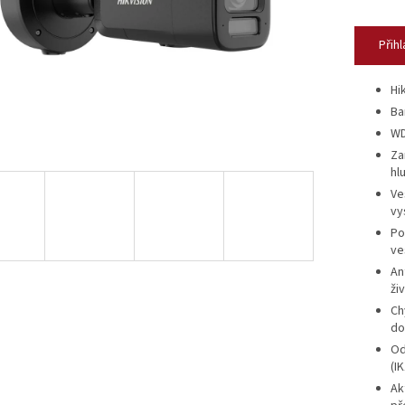
Přihl
Hi
Ba
WD
Za
hl
Ve
vy
Po
ve
An
ži
Ch
do
Od
(IK
Ak