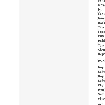
Senz
Max.
Min.
Čas 
Den 
Nast
Typ 
Foca
FOV
Držá
Typ 
Clon
Dept
DORI
Dop
Svět
Dopl
Svět
Chyt
Dop
Svět
Vlno