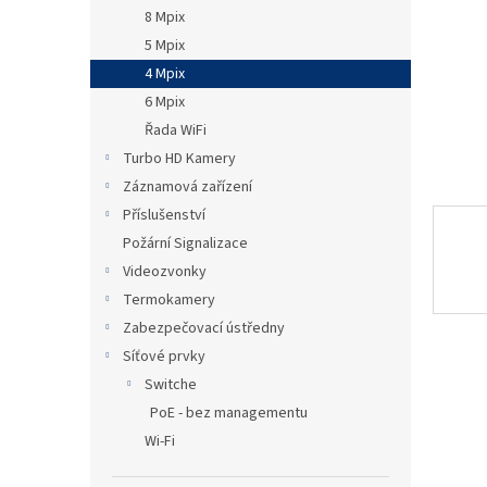
n
8 Mpix
e
5 Mpix
l
4 Mpix
6 Mpix
Řada WiFi
Turbo HD Kamery
Záznamová zařízení
Příslušenství
Požární Signalizace
Videozvonky
Termokamery
Zabezpečovací ústředny
Síťové prvky
Switche
PoE - bez managementu
Wi-Fi