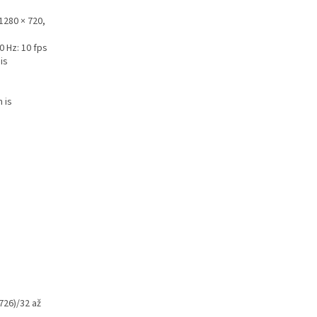
(1280 × 720,
0 Hz: 10 fps
is
 is
726)/32 až