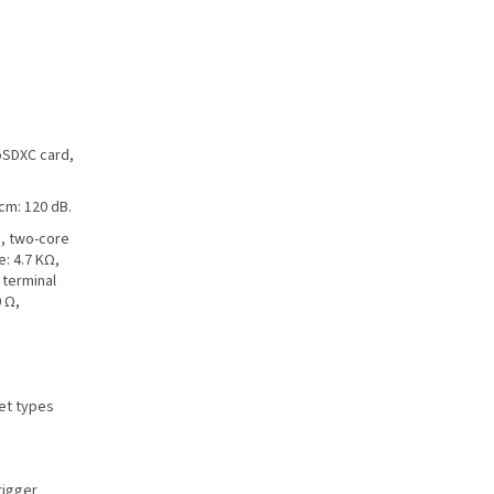
oSDXC card,
cm: 120 dB.
), two-core
e: 4.7 KΩ,
 terminal
 Ω,
get types
rigger