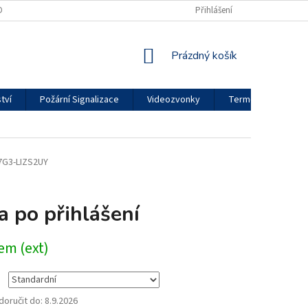
DMÍNKY OCHRANY OSOBNÍCH ÚDAJŮ
REKLAMAČNÍ ŘÁD
Přihlášení
MOJE OBJED
NÁKUPNÍ
Prázdný košík
KOŠÍK
tví
Požární Signalizace
Videozvonky
Termokamery
7G3-LIZS2UY
a po přihlášení
em (ext)
oručit do:
8.9.2026