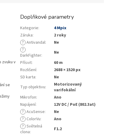
Doplňkové parametry
Kategorie
:
4 Mpix
Záruka
:
2 roky
?
Antivandal
:
Ne
?
Ne
DarkFighter
:
o zvuku v
Přísvit
:
60 m
Rozlišení
:
2688 × 1520 px
SD karta
:
Ne
Motorizovaný
ání se
Typ objektivu
:
varifokální
režimy
Mikrofon
:
Ano
Napájení
:
12V DC / PoE (802.3at)
?
AcuSense
:
Ne
?
ColorVu
:
Ano
?
Světelná
F1.2
clona
: