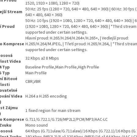
ní Proud
1520, 1920 × 1080, 1280 × 720)
50 Hz: 25 fps (1280 × 720, 640 × 480, 640 × 360) | 60 Hz: 30 fps 
ejší Stream
640 × 480, 640 × 360)
50 Hz: 10 fps (1920 × 1080, 1280 × 720, 640 × 480, 640 × 360) | 6
í Proud
(1920 × 1080, 1280 × 720, 640 × 480, 640 × 360) | *Third stream 
supported under certain settings.
Hlavní proud: H.265/H.264/H.264+/H.265+, | Vedlejší proud:
eo Komprese
H.265/H.264/MJPEG, | Třetí proud: H.265/H.264, | *Third stream
supported under certain settings.
nosová
32 Kbps až 8 Mbps
lost Videa
4 Typ
Baseline Profile,Main Profile,High Profile
5 Typ
Main Profile
ní Bitové
CBR,VBR
losti
ovatelné
vání Videa
H.264 a H.265 encoding
)
st Zájmu
1 fixed region for main stream
)
io Komprese
G.711/G.722.1/G.726/MP2L2/PCM/MP3/AAC-LC
Zvuku
Mono sound
nosová
64 Kbps (G.711ulaw/G.711alaw)/16 Kbps (G.722.1)/16 Kbps (G.