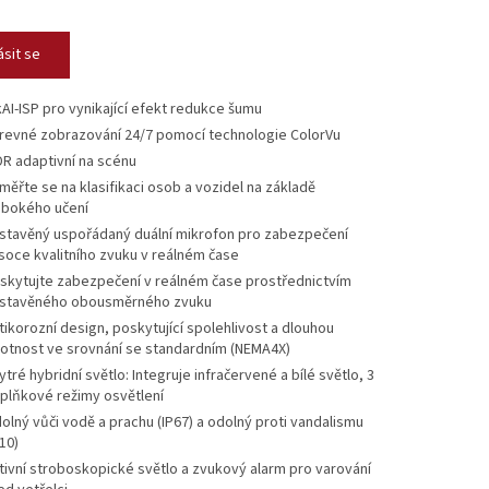
ásit se
kAI-ISP pro vynikající efekt redukce šumu
revné zobrazování 24/7 pomocí technologie ColorVu
R adaptivní na scénu
měřte se na klasifikaci osob a vozidel na základě
ubokého učení
stavěný uspořádaný duální mikrofon pro zabezpečení
soce kvalitního zvuku v reálném čase
skytujte zabezpečení v reálném čase prostřednictvím
stavěného obousměrného zvuku
tikorozní design, poskytující spolehlivost a dlouhou
votnost ve srovnání se standardním (NEMA4X)
ytré hybridní světlo: Integruje infračervené a bílé světlo, 3
plňkové režimy osvětlení
olný vůči vodě a prachu (IP67) a odolný proti vandalismu
10)
tivní stroboskopické světlo a zvukový alarm pro varování