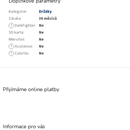
Doplňkové parametry
Kategorie
:
Držáky
Záruka
:
36 měsíců
?
DarkFighter
:
Ne
SD karta
:
Ne
Mikrofon
:
Ne
?
AcuSense
:
Ne
?
ColorVu
:
Ne
Z
á
p
a
Přijímáme online platby
t
í
Informace pro vás