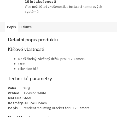
10 let zkušeností
Více než 10 let zkušeností, s instalací kamerových
systémů
Popis
Diskuze
Detailní popis produktu
Klíčové vlastnosti
Rozšiřitelný závěsný držák pro PTZ kameru
Ocel
Hikvision bílá
Technické parametry
Váha
980g
Vzhled
Hikvision White
Materiál
Steel
Rozměry
84×124×335mm
Popis
Pendent Mounting Bracket for PTZ Camera