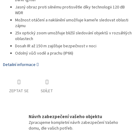
DarkFighter
Jasný obraz proti silnému protisvětle díky technologii 120 dB
WDR
Možnost otáčení a naklánění umožňuje kameře sledovat oblasti
zájmu
25x optický zoom umožňuje bližší sledování objektů v rozsáhlých
oblastech
Dosah IR až 150 m zajišťuje bezpečnost v noci
Odolný vůči vodě a prachu (IP66)
Detailní informace
ZEPTAT SE
SDÍLET
Návrh zabezpečení vašeho objektu
Zpracujeme kompletní návrh zabezpečení Vašeho
domu, dle vašich potřeb.