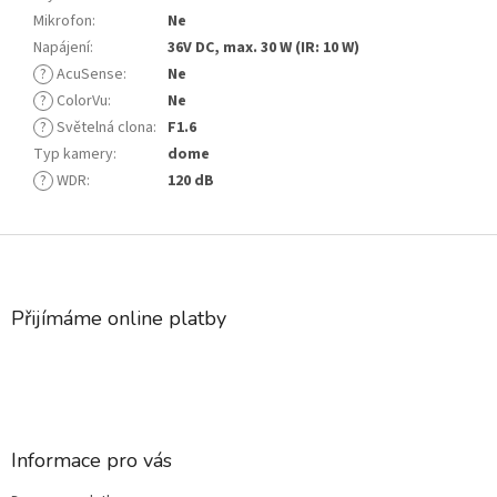
Mikrofon
:
Ne
Napájení
:
36V DC, max. 30 W (IR: 10 W)
?
AcuSense
:
Ne
?
ColorVu
:
Ne
?
Světelná clona
:
F1.6
Typ kamery
:
dome
?
WDR
:
120 dB
Z
á
p
a
Přijímáme online platby
t
í
Informace pro vás