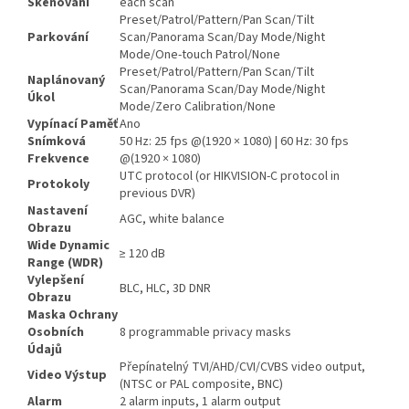
Skenování
each scan
Preset/Patrol/Pattern/Pan Scan/Tilt
Parkování
Scan/Panorama Scan/Day Mode/Night
Mode/One-touch Patrol/None
Preset/Patrol/Pattern/Pan Scan/Tilt
Naplánovaný
Scan/Panorama Scan/Day Mode/Night
Úkol
Mode/Zero Calibration/None
Vypínací Paměť
Ano
Snímková
50 Hz: 25 fps @(1920 × 1080) | 60 Hz: 30 fps
Frekvence
@(1920 × 1080)
UTC protocol (or HIKVISION-C protocol in
Protokoly
previous DVR)
Nastavení
AGC, white balance
Obrazu
Wide Dynamic
≥ 120 dB
Range (WDR)
Vylepšení
BLC, HLC, 3D DNR
Obrazu
Maska Ochrany
Osobních
8 programmable privacy masks
Údajů
Přepínatelný TVI/AHD/CVI/CVBS video output,
Video Výstup
(NTSC or PAL composite, BNC)
Alarm
2 alarm inputs, 1 alarm output