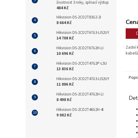
životnost 3 roky, spínací výstup
484 Kč
Hikvision DS-2CD2T83G2-2I
Cena
8 664 Kč
Hikvision DS-2CD2T67G3-LIS2UY
14 708 Kč
Zadní 
Hikvision DS-2CD2T67G2H-LI
kabelů
10 696 Kč
Hikvision DS-2CD2T47G2P-LSU
13 836 Kč
Popi
Hikvision DS-2CD2T47G3-LIS2UY
11 886 Kč
Hikvision DS-2CD2T47G2H-LI
Det
8 498 Kč
Hikvision DS-2CD2T46G2H-4I
9 082 Kč