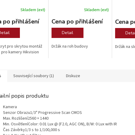
Skladem (ext)
Skladem (ext)
 po přihlášení
Cena po přihlášení
Cena po
Detail
Detail
Detai
kryt pro skrytou montáž
Držák na roh budovy
Držák na s
 pro kamery Hikvision
s
Související soubory (1)
Diskuze
ailní popis produktu
Kamera
Senzor Obrazu
1/3" Progressive Scan CMOS
Max. Rozlišení
2560 × 1440
Min. Osvětlení
Color: 0.01 Lux @ (F2.0, AGC ON), B/W: 0 Lux with IR
Čas Závěrky
1/3 s to 1/100,000 s