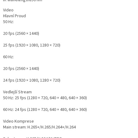
IR Wavelength
850 nm
Video
Hlavní Proud
50 Hz:
20 fps (2560 × 1440)
25 fps (1920 × 1080, 1280 × 720)
60 Hz:
20 fps (2560 × 1440)
24 fps (1920 × 1080, 1280 × 720)
Vedlejší Stream
50 Hz: 25 fps (1280 × 720, 640 × 480, 640 × 360)
60 Hz: 24 fps (1280 × 720, 640 × 480, 640 × 360)
Video Komprese
Main stream: H.265+/H.265/H.264+/H.264