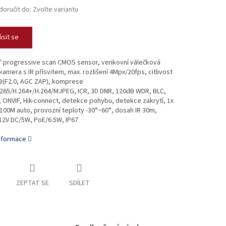
oručit do:
Zvolte variantu
ásit se
" progressive scan CMOS sensor, venkovní válečková
amera s IR přísvitem, max. rozlišení 4Mpx/20fps, citlivost
 @(F2.0, AGC ZAP), komprese
.265/H.264+/H.264/MJPEG, ICR, 3D DNR, 120dB WDR, BLC,
 ONVIF, Hik-connect, detekce pohybu, detekce zakrytí, 1x
100M auto, provozní teploty -30°~60°, dosah IR 30m,
12V DC/5W, PoE/6.5W, IP67
informace
ZEPTAT SE
SDÍLET