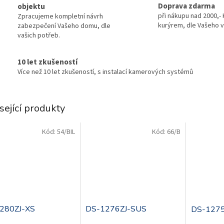
Doprava zdarma
objektu
při nákupu nad 2000,- 
Zpracujeme kompletní návrh
kurýrem, dle Vašeho v
zabezpečení Vašeho domu, dle
vašich potřeb.
10 let zkušeností
Více než 10 let zkušeností, s instalací kamerových systémů
sející produkty
Kód:
54/BIL
Kód:
66/B
.
.
280ZJ-XS
DS-1276ZJ-SUS
DS-1275