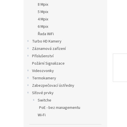
n
8 Mpix
e
5 Mpix
l
4 Mpix
6 Mpix
Řada WiFi
Turbo HD Kamery
Záznamová zařízení
Příslušenství
Požární Signalizace
Videozvonky
Termokamery
Zabezpečovací ústředny
Síťové prvky
Switche
PoE - bez managementu
Wi-Fi