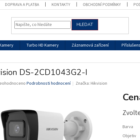
DOPRAVA A PLATBA
KONTAKTY
OBCHODNÍ PODMÍNKY
PO
HLEDAT
 Kamery
Turbo HD Kamery
Záznamová zařízení
Příslušens
vision DS-2CD1043G2-I
růměrné
eohodnoceno
Podrobnosti hodnocení
Značka:
Hikvision
odnocení
Cen
roduktu
,0
Zvolt
vězdiček.
Barva
Objetiv