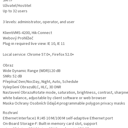
SMTP
Uživatel/Hostitel
Up to 32 users
3 levels: administrator, operator, and user
Klient
iVMS-4200, Hik-Connect
Webový Prohlížeč
Plug-in required live view: IE 10, IE 11
Local service: Chrome 57.0+, Firefox 52.0+
Obraz
Wide Dynamic Range (WDR)
120 dB
SNR
≥ 52 dB
Přepínač Den/Noc
Day, Night, Auto, Schedule
Vylepšení Obrazu
BLC, HLC, 3D DNR
Nastavení Obrazu
Rotate mode, saturation, brightness, contrast, sharpne
white balance, adjustable by client software or web browser
Maska Ochrany Osobních Údajů
4 programmable polygon privacy masks
Rozhraní
Ethernet Interface
1 RJ45 10 M/100 M self-adaptive Ethernet port
On-Board Storage
-F: Built-in memory card slot, support