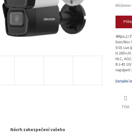
Můžeme d
Přihl
4Mpx,1/3
Den/Noc k
0.01 Lux
H.265+/H
HLC, AGC,
RJ-45 10/
napájení 
Detailní 
TISK
Návrh zabezpečení vašeho