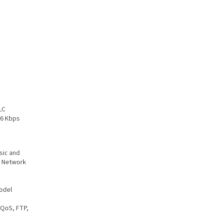
LC
16 Kbps
sic and
n Network
model
 QoS, FTP,