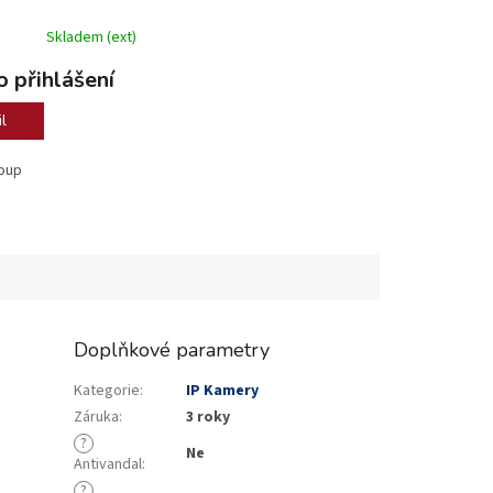
Skladem (ext)
 přihlášení
l
loup
Doplňkové parametry
Kategorie
:
IP Kamery
Záruka
:
3 roky
?
Ne
Antivandal
:
?