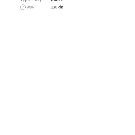
Typ kamery
:
bullet
?
WDR
:
120 dB