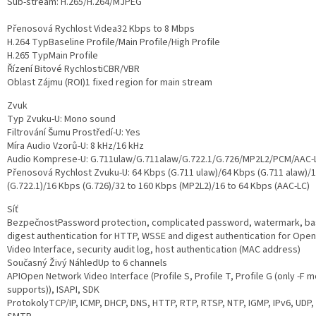
Sub-stream: H.265/H.264/MJPEG
Přenosová Rychlost Videa
32 Kbps to 8 Mbps
H.264 Typ
Baseline Profile/Main Profile/High Profile
H.265 Typ
Main Profile
Řízení Bitové Rychlosti
CBR/VBR
Oblast Zájmu (ROI)
1 fixed region for main stream
Zvuk
Typ Zvuku
-U: Mono sound
Filtrování Šumu Prostředí
-U: Yes
Míra Audio Vzorů
-U: 8 kHz/16 kHz
Audio Komprese
-U: G.711ulaw/G.711alaw/G.722.1/G.726/MP2L2/PCM/AAC-
Přenosová Rychlost Zvuku
-U: 64 Kbps (G.711 ulaw)/64 Kbps (G.711 alaw)/
(G.722.1)/16 Kbps (G.726)/32 to 160 Kbps (MP2L2)/16 to 64 Kbps (AAC-LC)
Síť
Bezpečnost
Password protection, complicated password, watermark, ba
digest authentication for HTTP, WSSE and digest authentication for Ope
Video Interface, security audit log, host authentication (MAC address)
Současný Živý Náhled
Up to 6 channels
API
Open Network Video Interface (Profile S, Profile T, Profile G (only -F 
supports)), ISAPI, SDK
Protokoly
TCP/IP, ICMP, DHCP, DNS, HTTP, RTP, RTSP, NTP, IGMP, IPv6, UDP,