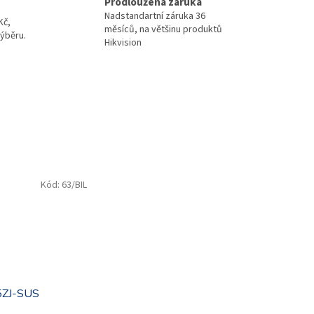
Prodloužená záruka
Nadstandartní záruka 36
Kč,
měsíců, na většinu produktů
ýběru.
Hikvision
Kód:
63/BIL
ZJ-SUS