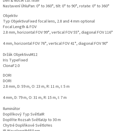
Den & Noc
IR cut filter
Nastavení Úhlu
Pan: 0° to 360°, tilt: 0° to 90°, rotate: 0° to 360°
Objektiv
Typ Objektivu
Fixed focal lens, 2.8 and 4 mm optional
Focal Length & FOV
2.8 mm, horizontal FOV 99°, vertical FOV 55°, diagonal FOV 116°
4 mm, horizontal FOV 76°, vertical FOV 41°, diagonal FOV 90°
Držák Objektivu
M12
Iris Type
Fixed
Clona
F2.0
DORI
DORI
2.8 mm, D: 59 m, O: 23 m, R: 11 m, I: 5 m
4 mm, D: 79 m, O: 31 m, R: 15 m, I: 7 m
Iluminátor
Doplňkový Typ Světla
IR
Doplňte Rozsah Světla
Up to 30 m
Chytré Doplňkové Světlo
Yes