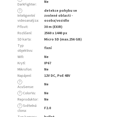
Ne
DarkFighter
:
?
detekce pohybu ve
Inteligentní
zvolené oblasti -
videoanalýza
:
osoba/vozidlo
Přísvit
:
30 m (EXIR)
Rozlišení
:
2560 x 1440 px
SD karta
:
Micro SD (max.256 GB)
Typ
fixní
objektivu
:
Wifi
:
Ne
Krytí
:
IP67
Mikrofon
:
Ne
Napájení
:
12V DC, PoE 48V
?
Ne
AcuSense
:
?
ColorVu
:
Ne
Reproduktor
:
Ne
?
Světelná
F2.0
clona
: