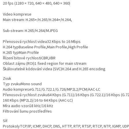
20 fps (1280 × 720, 640 × 480, 640 × 360)
Video komprese
Main stream: H.265+/H.265/H.264+/H.264,
Sub-stream: H.265/H.264/MJPEG
Přenosová rychlost videa
32 Kbps to 16 Mbps
H.264 typ
Baseline Profile,Main Profile,High Profile
H.265 typ
Main Profile
Řízení bitové rychlosti
CBR,VBR
Oblast zájmu (ROI)
1 fixed region for main stream
Škálovatelné kódování videa (SVC)
H.264 and H.265 encoding
Zvuk
Typ zvuku
Mono sound
Audio komprese
G.711/G.722.1/G.726/MP2L2/PCM/AAC-LC
Přenosová rychlost zvuku
64 Kbps (G.711)/16 Kbps (G.722.1)/16 Kbps (G.72
160 Kbps (MP2L2)/16 to 64 Kbps (AAC-LC)
Míra audio vzorů
8 kHz/16 kHz
Filtrování šumu prostředí
Yes
Síť
Protokoly
TCP/IP, ICMP, DHCP, DNS, HTTP, RTP, RTSP, RTCP, NTP, IGMP, UDP