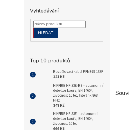
Vyhledávání
HLEDAT
Top 10 produktů
Rozdělovací kabel PFM979-1S8P
121 Kč
HIKFIRE HF-S3E-R8 – autonomní
detektor kouře, EN 14604,
Souvi
životnost 10 let, Interlink 868
MHz
847 Kč
.
HIKFIRE HF-S3E – autonomní
detektor kouře, EN 14604,
životnost 10 let
666 Kč