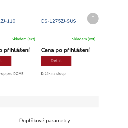
Další
produkt
ZJ-110
DS-1275ZJ-SUS
Skladem (ext)
Skladem (ext)
 přihlášení
Cena po přihlášení
l
Detail
trop pro DOME
Držák na sloup
Doplňkové parametry