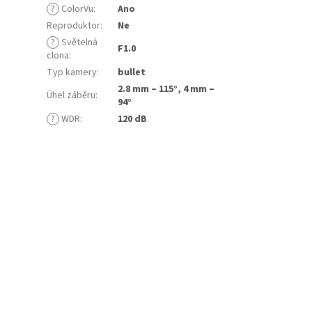
?
ColorVu
:
Ano
Reproduktor
:
Ne
?
Světelná
F1.0
clona
:
Typ kamery
:
bullet
2.8 mm – 115°, 4 mm –
Úhel záběru
:
94°
?
WDR
:
120 dB