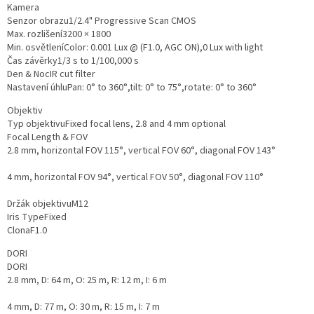
Kamera
Senzor obrazu
1/2.4" Progressive Scan CMOS
Max. rozlišení
3200 × 1800
Min. osvětlení
Color: 0.001 Lux @ (F1.0, AGC ON),0 Lux with light
Čas závěrky
1/3 s to 1/100,000 s
Den & Noc
IR cut filter
Nastavení úhlu
Pan: 0° to 360°,tilt: 0° to 75°,rotate: 0° to 360°
Objektiv
Typ objektivu
Fixed focal lens, 2.8 and 4 mm optional
Focal Length & FOV
2.8 mm, horizontal FOV 115°, vertical FOV 60°, diagonal FOV 143°
4 mm, horizontal FOV 94°, vertical FOV 50°, diagonal FOV 110°
Držák objektivu
M12
Iris Type
Fixed
Clona
F1.0
DORI
DORI
2.8 mm, D: 64 m, O: 25 m, R: 12 m, I: 6 m
4 mm, D: 77 m, O: 30 m, R: 15 m, I: 7 m