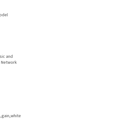
model
sic and
n Network
,gain,white