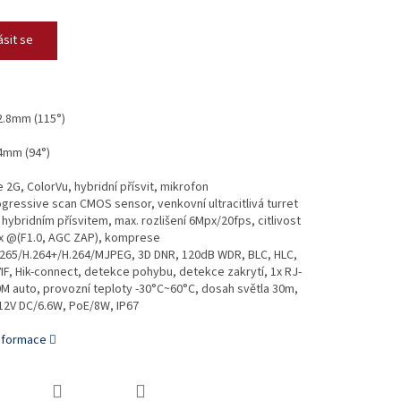
ásit se
2.8mm (115°)
4mm (94°)
2G, ColorVu, hybridní přísvit, mikrofon
ogressive scan CMOS sensor, venkovní ultracitlivá turret
hybridním přísvitem, max. rozlišení 6Mpx/20fps, citlivost
ux @(F1.0, AGC ZAP), komprese
.265/H.264+/H.264/MJPEG, 3D DNR, 120dB WDR, BLC, HLC,
F, Hik-connect, detekce pohybu, detekce zakrytí, 1x RJ-
M auto, provozní teploty -30°C~60°C, dosah světla 30m,
12V DC/6.6W, PoE/8W, IP67
informace