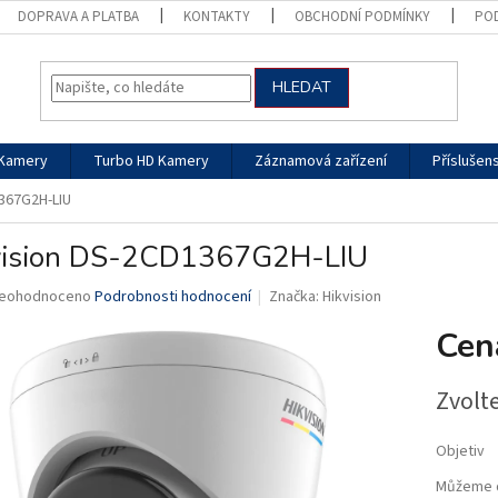
DOPRAVA A PLATBA
KONTAKTY
OBCHODNÍ PODMÍNKY
PO
HLEDAT
 Kamery
Turbo HD Kamery
Záznamová zařízení
Příslušens
1367G2H-LIU
vision DS-2CD1367G2H-LIU
růměrné
eohodnoceno
Podrobnosti hodnocení
Značka:
Hikvision
odnocení
Cen
roduktu
,0
Zvolt
vězdiček.
Objetiv
Můžeme d