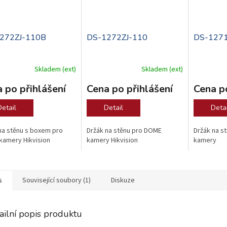
272ZJ-110B
DS-1272ZJ-110
DS-1271
Skladem (ext)
Skladem (ext)
 po přihlášení
Cena po přihlášení
Cena po
Detail
Detail
Detai
na stěnu s boxem pro
Držák na stěnu pro DOME
Držák na s
amery Hikvision
kamery Hikvision
kamery
s
Související soubory (1)
Diskuze
ailní popis produktu