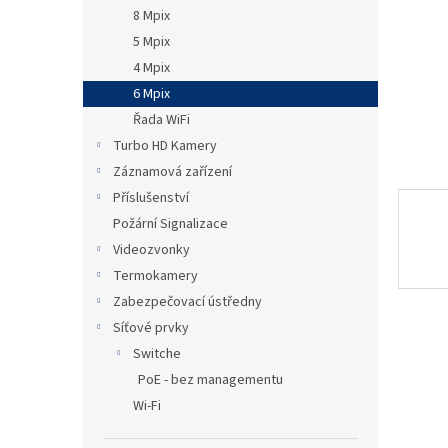
n
8 Mpix
e
5 Mpix
l
4 Mpix
6 Mpix
Řada WiFi
Turbo HD Kamery
Záznamová zařízení
Příslušenství
Požární Signalizace
Videozvonky
Termokamery
Zabezpečovací ústředny
Síťové prvky
Switche
PoE - bez managementu
Wi-Fi