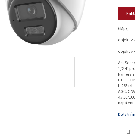
Přihl
6Mpx,
objektiv 
objektiv 
AcuSense 
1/2.4" pr
kamera s 
0.0005 L
H.265+/H
AGC, ONVI
45 10/100
napájení 
Detailní 