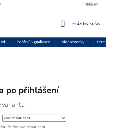
DMÍNKY OCHRANY OSOBNÍCH ÚDAJŮ
REKLAMAČNÍ ŘÁD
Přihlášení
MOJE OBJED
NÁKUPNÍ
Prázdný košík
KOŠÍK
tví
Požární Signalizace
Videozvonky
Termokamery
a po přihlášení
e variantu
oručit do:
Zvolte variantu