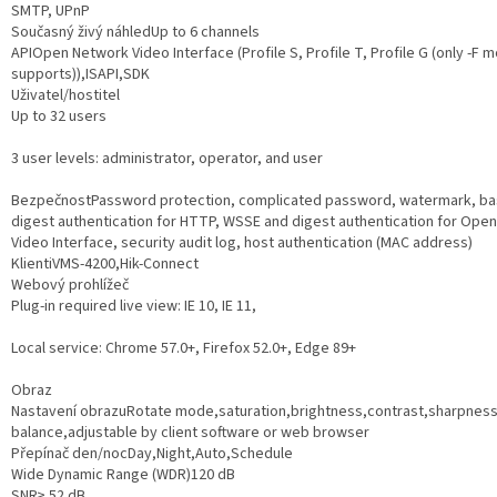
SMTP, UPnP
Současný živý náhled
Up to 6 channels
API
Open Network Video Interface (Profile S, Profile T, Profile G (only -F 
supports)),ISAPI,SDK
Uživatel/hostitel
Up to 32 users
3 user levels: administrator, operator, and user
Bezpečnost
Password protection, complicated password, watermark, ba
digest authentication for HTTP, WSSE and digest authentication for Ope
Video Interface, security audit log, host authentication (MAC address)
Klient
iVMS-4200,Hik-Connect
Webový prohlížeč
Plug-in required live view: IE 10, IE 11,
Local service: Chrome 57.0+, Firefox 52.0+, Edge 89+
Obraz
Nastavení obrazu
Rotate mode,saturation,brightness,contrast,sharpness
balance,adjustable by client software or web browser
Přepínač den/noc
Day,Night,Auto,Schedule
Wide Dynamic Range (WDR)
120 dB
SNR
≥ 52 dB