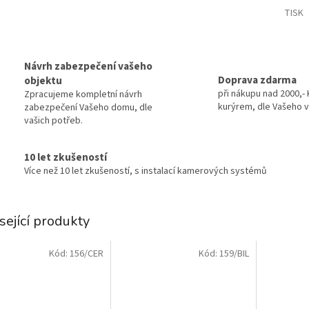
TISK
Návrh zabezpečení vašeho
Doprava zdarma
objektu
při nákupu nad 2000,- 
Zpracujeme kompletní návrh
kurýrem, dle Vašeho v
zabezpečení Vašeho domu, dle
vašich potřeb.
10 let zkušeností
Více než 10 let zkušeností, s instalací kamerových systémů
sející produkty
Kód:
156/CER
Kód:
159/BIL
.
.