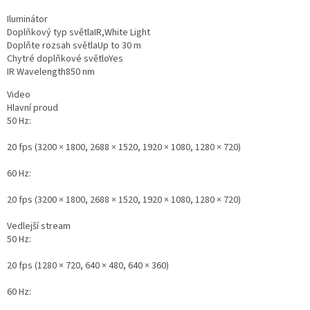
Iluminátor
Doplňkový typ světla
IR,White Light
Doplňte rozsah světla
Up to 30 m
Chytré doplňkové světlo
Yes
IR Wavelength
850 nm
Video
Hlavní proud
50 Hz:
20 fps (3200 × 1800, 2688 × 1520, 1920 × 1080, 1280 × 720)
60 Hz:
20 fps (3200 × 1800, 2688 × 1520, 1920 × 1080, 1280 × 720)
Vedlejší stream
50 Hz:
20 fps (1280 × 720, 640 × 480, 640 × 360)
60 Hz: