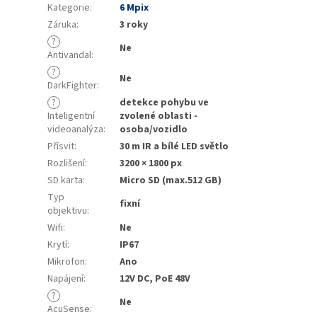
Kategorie
:
6 Mpix
Záruka
:
3 roky
?
Ne
Antivandal
:
?
Ne
DarkFighter
:
?
detekce pohybu ve
Inteligentní
zvolené oblasti -
videoanalýza
:
osoba/vozidlo
Přísvit
:
30 m IR a bílé LED světlo
Rozlišení
:
3200 × 1800 px
SD karta
:
Micro SD (max.512 GB)
Typ
fixní
objektivu
:
Wifi
:
Ne
Krytí
:
IP67
Mikrofon
:
Ano
Napájení
:
12V DC, PoE 48V
?
Ne
AcuSense
: