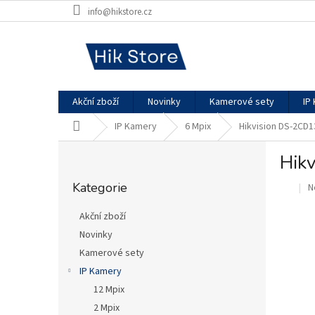
Přejít
info@hikstore.cz
na
obsah
Akční zboží
Novinky
Kamerové sety
IP
Domů
IP Kamery
6 Mpix
Hikvision DS-2CD
P
Hik
o
Přeskočit
s
Kategorie
P
N
kategorie
.
t
h
r
p
Akční zboží
a
je
Novinky
n
0
Kamerové sety
z
n
5
í
IP Kamery
h
p
12 Mpix
a
2 Mpix