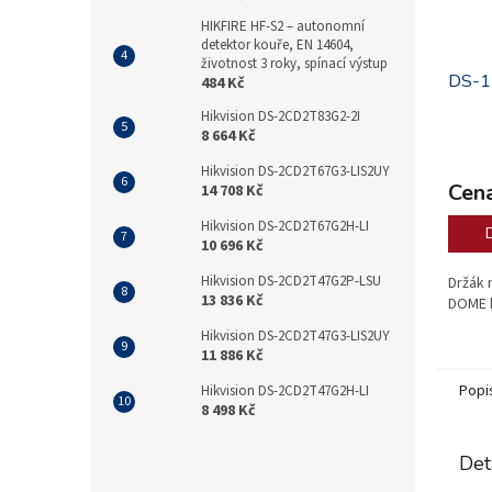
HIKFIRE HF-S2 – autonomní
detektor kouře, EN 14604,
životnost 3 roky, spínací výstup
DS-1
484 Kč
Hikvision DS-2CD2T83G2-2I
8 664 Kč
Hikvision DS-2CD2T67G3-LIS2UY
Cena
14 708 Kč
Hikvision DS-2CD2T67G2H-LI
10 696 Kč
Hikvision DS-2CD2T47G2P-LSU
Držák 
13 836 Kč
DOME k
Hikvision DS-2CD2T47G3-LIS2UY
11 886 Kč
Popi
Hikvision DS-2CD2T47G2H-LI
8 498 Kč
Det