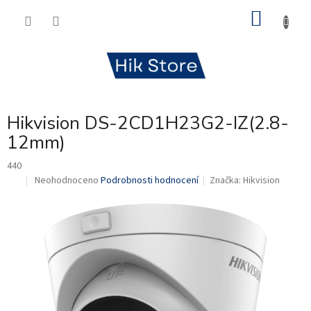
Přejít
NÁKU
na
obsah
KOŠÍK
Hikvision DS-2CD1H23G2-IZ(2.8-
12mm)
440
Průměrné
Neohodnoceno
Podrobnosti hodnocení
Značka:
Hikvision
.
hodnocení
produktu
je
0,0
z
5
hvězdiček.