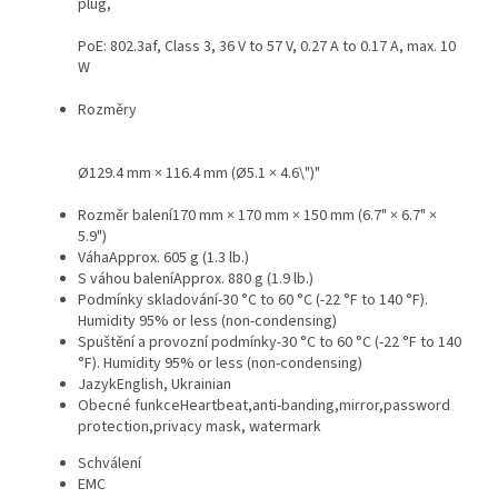
plug,
PoE: 802.3af, Class 3, 36 V to 57 V, 0.27 A to 0.17 A, max. 10
W
Rozměry
Ø129.4 mm × 116.4 mm (Ø5.1 × 4.6\")"
Rozměr balení
170 mm × 170 mm × 150 mm (6.7" × 6.7" ×
5.9")
Váha
Approx. 605 g (1.3 lb.)
S váhou balení
Approx. 880 g (1.9 lb.)
Podmínky skladování
-30 °C to 60 °C (-22 °F to 140 °F).
Humidity 95% or less (non-condensing)
Spuštění a provozní podmínky
-30 °C to 60 °C (-22 °F to 140
°F). Humidity 95% or less (non-condensing)
Jazyk
English, Ukrainian
Obecné funkce
Heartbeat,anti-banding,mirror,password
protection,privacy mask, watermark
Schválení
EMC