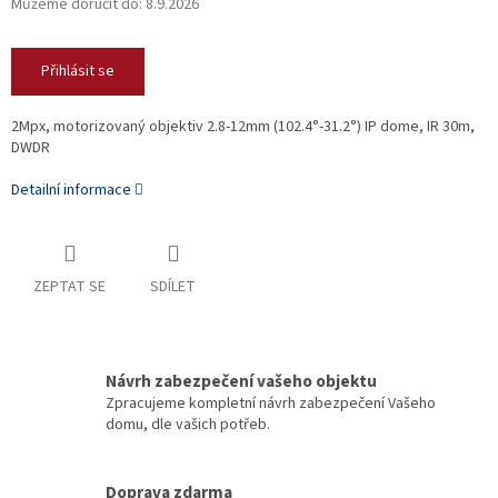
Můžeme doručit do:
8.9.2026
Přihlásit se
2Mpx, motorizovaný objektiv 2.8-12mm (102.4°-31.2°)
IP dome, IR 30m,
DWDR
Detailní informace
ZEPTAT SE
SDÍLET
Návrh zabezpečení vašeho objektu
Zpracujeme kompletní návrh zabezpečení Vašeho
domu, dle vašich potřeb.
Doprava zdarma