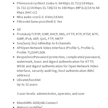
Přenosová rychlost zvuku
-S: 64 Kbps (G.711)/16 Kbps
(G.722.1)/16 Kbps (G.726)/32 to 160 Kbps (MP2L2)/16 to 64
Kbps (AAC-LC)
Míra audio vzorů
-S: 8 kHz/16 kHz
Filtrování šumu prostředí
-S: Yes
Síť
Protokoly
TCP/IP, ICMP, DHCP, DNS, HTTP, RTP, RTSP, NTP,
IGMP, IPv6, UDP, QoS, FTP, SMTP
Současný živý náhled
Up to 6 channels
API
Open Network Video Interface (Profile S, Profile G,
Profile T),ISAPI,SDK
Bezpečnost
Password protection, complicated password,
watermark, basic and digest authentication for HTTP,
WSSE and digest authentication for Open Network Video
Interface, security audit log, host authentication (MAC
address)
Uživatel/hostitel
Up to 32 users
3 user levels: administrator, operator, and user
Klient
iVMS-4200,Hik-Connect
Webový prohlížeč