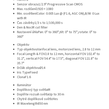
Senzor obrazu
1/2.9" Progressive Scan CMOS
Max. rozlišení
1920 × 1080
Min. osvětlení
Color: 0.005 Lux @ (F1.6, AGC ON),B/W: 0 Lux
with IR
Čas závěrky
1/3 s to 1/100,000 s
Den & Noc
IR cut filter
Nastavení úhlu
Pan: 0° to 360°,tilt: 0° to 75°,rotate: 0° to
360°
Objektiv
Typ objektivu
Varifocal lens, motorized lens, 2.8 to 12 mm
Focal Length & FOV
2.8 to 12 mm, horizontal FOV 102.4° to
31.2°, vertical FOV 54.4° to 17.5°, diagonal FOV 121.8° to
35.7°
Držák objektivu
Ø14
Iris Type
Fixed
Clona
F1.6
Iluminátor
Doplňkový typ světla
IR
Doplňte rozsah světla
Up to 30 m
Chytré doplňkové světlo
Yes
IR Wavelength
850 nm