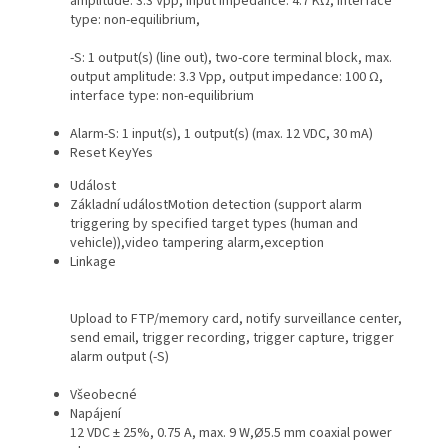
amplitude: 3.3 Vpp, input impedance: 4.7 KΩ, interface
type: non-equilibrium,
-S: 1 output(s) (line out), two-core terminal block, max.
output amplitude: 3.3 Vpp, output impedance: 100 Ω,
interface type: non-equilibrium
Alarm
-S: 1 input(s), 1 output(s) (max. 12 VDC, 30 mA)
Reset Key
Yes
Událost
Základní událost
Motion detection (support alarm
triggering by specified target types (human and
vehicle)),video tampering alarm,exception
Linkage
Upload to FTP/memory card, notify surveillance center,
send email, trigger recording, trigger capture, trigger
alarm output (-S)
Všeobecné
Napájení
12 VDC ± 25%, 0.75 A, max. 9 W,Ø5.5 mm coaxial power