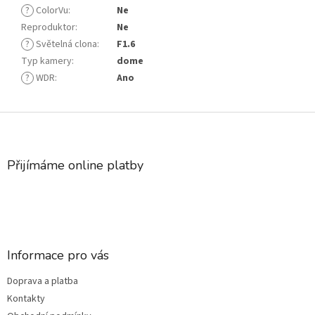
?
ColorVu
:
Ne
Reproduktor
:
Ne
?
Světelná clona
:
F1.6
Typ kamery
:
dome
?
WDR
:
Ano
Z
á
p
a
Přijímáme online platby
t
í
Informace pro vás
Doprava a platba
Kontakty