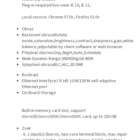
Plug-in required live view: IE 10, IE 11,
Local service: Chrome 57.0+, Firefox 52.0+
Obraz
Nastavení obrazu
Rotate
mode,saturation,brightness,contrast,sharpness,gain,white
balance,adjustable by client software or web browser
Přepínač den/noc
Day,Night,Auto,Schedule
Wide Dynamic Range (WDR)
Digital WDR
Vylepšení obrazu
BLC,HLC,3D DNR
Rozhraní
Ethernet Interface
1 RJ45 10 M/100 M self-adaptive
Ethernet port
On-Board Storage
Built-in memory card slot, support
microSD/microSDHC/microSDXC card, up to 256 GB
Zvuk
-S: 1 input(s) (line in), two-core terminal block, max. input