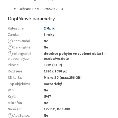
Ochrana
IP67: IEC 60529-2013
Doplňkové parametry
Kategorie
:
2 Mpix
Záruka
:
3 roky
?
Antivandal
:
Ne
?
DarkFighter
:
Ne
?
Inteligentní
detekce pohybu ve zvolené oblasti -
videoanalýza
:
osoba/vozidlo
Přísvit
:
30 m (EXIR)
Rozlišení
:
1920 x 1080 px
SD karta
:
Micro SD (max.256 GB)
Typ objektivu
:
motorický
Wifi
:
Ne
Krytí
:
IP67
Mikrofon
:
Ne
Napájení
:
12V DC, PoE 48V
?
AcuSense
:
Ne