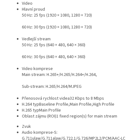
Video
Hlavní proud
50 Hz: 25 fps (1920 × 1080, 1280 × 720)
60 Hz: 30 fps (1920 × 1080, 1280 × 720)
Vedlejší stream
50 Hz: 25 fps (640 × 480, 640 × 360)
60 Hz: 30 fps (640 × 480, 640 × 360)
Video komprese
Main stream: H.265+/H.265/H.264+/H.264,
Sub-stream: H.265/H.264/MJPEG
Přenosová rychlost videa
32 Kbps to 8 Mbps
H.264 typ
Baseline Profile,Main Profile,High Profile
H.265 typ
Main Profile
Oblast zájmu (ROI)
1 fixed region(s) for main stream
Zvuk
Audio komprese
-S:
G.711ulaw/G.711alaw/G.722.1/G.726/MP2L2/PCM/AAC-LC