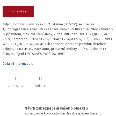
Přihlásit se
4Mpx, motorizovaný objektiv 2.8-12mm (96°-29°), AcuSense
1/3" progressive scan CMOS sensor, venkovní turret Den/Noc kamera s
IR přísvitem, max. rozlišení 4Mpx/20fps, citlivost 0.005 Lux @(F1.6, AGC
ZAP), komprese H.265+/H.265/H.264+/H.264/MJPEG, ICR, 3D DNR, 120dB
WDR, BLC, HLC, AGC, ONVIF, Hik-connect, detekce pohybu, detekce
zakrytí, 1x RJ-45 10/100M auto, provozní teploty -30°~60°, dosah IR
30m, napájení 12V DC/9W, PoE/10W, IP67
Detailní informace
ZEPTAT SE
SDÍLET
Návrh zabezpečení vašeho objektu
Zpracujeme kompletní návrh zabezpečení Vašeho