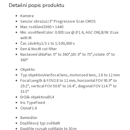
Detailní popis produktu
Kamera
Senzor obrazu
1/3" Progressive Scan CMOS
Max. rozlišení
2560 × 1440
Min. osvětlení
Color: 0.005 Lux @ (F1.6, AGC ON),B/W: 0 Lux
with IR
Čas závěrky
1/3 s to 1/100,000 s
Den & Noc
IR cut filter
Nastavení úhlu
Pan: 0° to 360°,tilt: 0° to 75°,rotate: 0° to
360°
Objektiv
Typ objektivu
Varifocal lens, motorized lens, 2.8 to 12 mm
Focal Length & FOV
2.8 to 12 mm, horizontal FOV 95.9° to
29.2°, vertical FOV 50.6° to 16.4°, diagonal FOV 114.7° to
33.5°
Držák objektivu
Ø14
Iris Type
Fixed
Clona
F1.6
Iluminátor
Doplňkový typ světla
IR
Doplňte rozsah světla
Up to 30 m