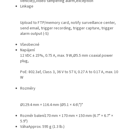
vehicle)),video tampering alarm,exception
Linkage
Upload to FTP/memory card, notify surveillance center,
send email, trigger recording, trigger capture, trigger
alarm output (-S)
Všeobecné
Napájení
12 VDC ± 25%, 0.75 A, max. 9 W,Ø5.5 mm coaxial power
plug,
PoE: 802.3af, Class 3, 36 V to 57 V, 0.27 A to 0.17 A, max. 10
W
Rozměry
Ø129.4 mm × 116.4 mm (Ø5.1 × 4.6\")"
Rozměr balení
170 mm × 170 mm × 150 mm (6.7" × 6.7" ×
5.9")
Váha
Approx. 595 g (1.3 lb.)