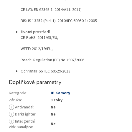
CE-LVD: EN 62368-1: 2014/A11: 2017,
BIS: IS 13252 (Part 1): 2010/IEC 60950-1: 2005
životní prostředí
CE-RoHS: 2011/65/EU,
WEEE: 2012/19/EU,
Reach: Regulation (EC) No 1907/2006
Ochrana
IP66: IEC 60529-2013
Doplňkové parametry
Kategorie
:
IP Kamery
Záruka
:
3 roky
?
Antivandal
:
Ne
?
DarkFighter
:
Ne
?
Inteligentní
Ne
videoanalýza
: