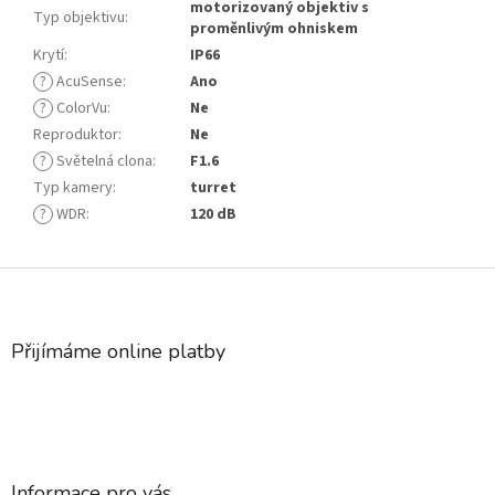
motorizovaný objektiv s
Typ objektivu
:
proměnlivým ohniskem
Krytí
:
IP66
?
AcuSense
:
Ano
?
ColorVu
:
Ne
Reproduktor
:
Ne
?
Světelná clona
:
F1.6
Typ kamery
:
turret
?
WDR
:
120 dB
Z
á
p
a
Přijímáme online platby
t
í
Informace pro vás