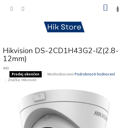
Přejít
NÁKU
na
obsah
KOŠÍK
Hikvision DS-2CD1H43G2-IZ(2.8-
12mm)
443
Průměrné
Neohodnoceno
Podrobnosti hodnocení
.
Prodej ukončen
hodnocení
Značka:
Hikvision
produktu
je
0,0
z
5
hvězdiček.