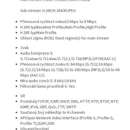
Sub-stream: H.265/H.264/MJPEG
Přenosová rychlost videa
32 Kbps to 8 Mbps
H.264 typ
Baseline Profile,Main Profile,High Profile
H.265 typ
Main Profile
Oblast zájmu (ROI)
1 fixed region(s) for main stream
Zvuk
Audio komprese
-S:
G.711ulaw/G.711alaw/G.722.1/G.726/MP2L2/PCM/AAC-LC
Přenosová rychlost zvuku
-S: 64 Kbps (G.711)/16 Kbps
(G.722.1)/16 Kbps (G.726)/32 to 160 Kbps (MP2L2)/16 to 64
Kbps (AAC-LC)
Míra audio vzorů
-S: 8 kHz/16 kHz
Filtrování šumu prostředí
-S: Yes
Síť
Protokoly
TCP/IP, ICMP, DHCP, DNS, HTTP, RTP, RTSP, NTP,
IGMP, IPv6, UDP, QoS, FTP, SMTP
Současný živý náhled
Up to 6 channels
API
Open Network Video Interface (Profile S, Profile G,
Profile T),ISAPI,SDK
Uživatel/hostitel