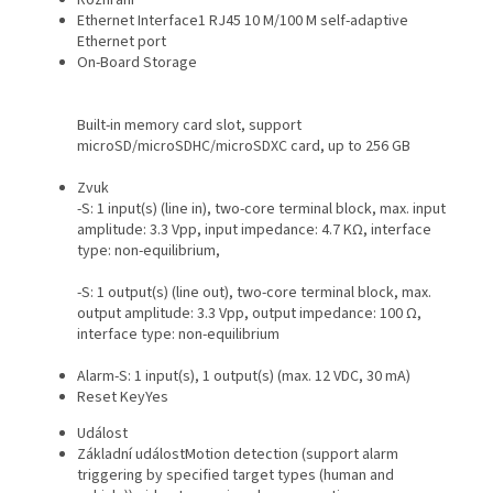
Ethernet Interface
1 RJ45 10 M/100 M self-adaptive
Ethernet port
On-Board Storage
Built-in memory card slot, support
microSD/microSDHC/microSDXC card, up to 256 GB
Zvuk
-S: 1 input(s) (line in), two-core terminal block, max. input
amplitude: 3.3 Vpp, input impedance: 4.7 KΩ, interface
type: non-equilibrium,
-S: 1 output(s) (line out), two-core terminal block, max.
output amplitude: 3.3 Vpp, output impedance: 100 Ω,
interface type: non-equilibrium
Alarm
-S: 1 input(s), 1 output(s) (max. 12 VDC, 30 mA)
Reset Key
Yes
Událost
Základní událost
Motion detection (support alarm
triggering by specified target types (human and