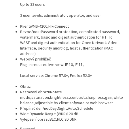
Up to 32 users
3 user levels: administrator, operator, and user
Klient
iVMS-4200,Hik-Connect
Bezpečnost
Password protection, complicated password,
watermark, basic and digest authentication for HTTP,
WSSE and digest authentication for Open Network Video
Interface, security audit log, host authentication (MAC
address)
Webový prohlížeč
Plug-in required live view: IE 10, IE 11,
Local service: Chrome 57.0+, Firefox 52.0+
Obraz
Nastavení obrazu
Rotate
mode,saturation,brightness,contrast,sharpness,gain,white
balance,adjustable by client software or web browser
Přepínač den/noc
Day,Night,Auto,Schedule
Wide Dynamic Range (WDR)
120 dB
Vylepšení obrazu
BLC,HLC,3D DNR
Rozhraní