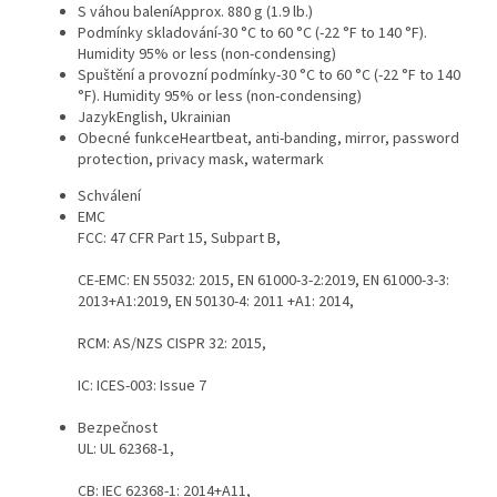
S váhou balení
Approx. 880 g (1.9 lb.)
Podmínky skladování
-30 °C to 60 °C (-22 °F to 140 °F).
Humidity 95% or less (non-condensing)
Spuštění a provozní podmínky
-30 °C to 60 °C (-22 °F to 140
°F). Humidity 95% or less (non-condensing)
Jazyk
English, Ukrainian
Obecné funkce
Heartbeat, anti-banding, mirror, password
protection, privacy mask, watermark
Schválení
EMC
FCC: 47 CFR Part 15, Subpart B,
CE-EMC: EN 55032: 2015, EN 61000-3-2:2019, EN 61000-3-3:
2013+A1:2019, EN 50130-4: 2011 +A1: 2014,
RCM: AS/NZS CISPR 32: 2015,
IC: ICES-003: Issue 7
Bezpečnost
UL: UL 62368-1,
CB: IEC 62368-1: 2014+A11,