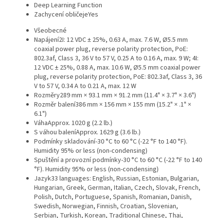
Deep Learning Function
Zachycení obličeje
Yes
Všeobecné
Napájení
2I: 12 VDC ± 25%, 0.63 A, max. 7.6 W, Ø5.5 mm
coaxial power plug, reverse polarity protection, PoE:
802.3af, Class 3, 36 V to 57 V, 0.25 A to 0.16 A, max. 9 W; 4I:
12 VDC ± 25%, 0.88 A, max. 10.6 W, Ø5.5 mm coaxial power
plug, reverse polarity protection, PoE: 802.3af, Class 3, 36
V to 57 V, 0.34 A to 0.21 A, max. 12 W
Rozměry
289 mm × 93.1 mm × 91.2 mm (11.4" × 3.7" × 3.6")
Rozměr balení
386 mm × 156 mm × 155 mm (15.2" × .1" ×
6.1")
Váha
Approx. 1020 g (2.2 lb.)
S váhou balení
Approx. 1629 g (3.6 lb.)
Podmínky skladování
-30 °C to 60 °C (-22 °F to 140 °F).
Humidity 95% or less (non-condensing)
Spuštění a provozní podmínky
-30 °C to 60 °C (-22 °F to 140
°F). Humidity 95% or less (non-condensing)
Jazyk
33 languages: English, Russian, Estonian, Bulgarian,
Hungarian, Greek, German, Italian, Czech, Slovak, French,
Polish, Dutch, Portuguese, Spanish, Romanian, Danish,
Swedish, Norwegian, Finnish, Croatian, Slovenian,
Serbian, Turkish, Korean, Traditional Chinese, Thai,