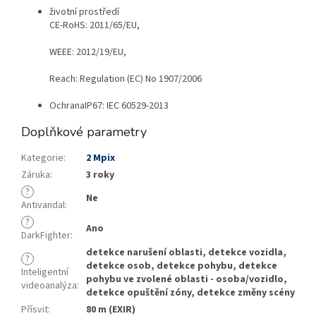
životní prostředí
CE-RoHS: 2011/65/EU,
WEEE: 2012/19/EU,
Reach: Regulation (EC) No 1907/2006
Ochrana
IP67: IEC 60529-2013
Doplňkové parametry
Kategorie
:
2 Mpix
Záruka
:
3 roky
?
Ne
Antivandal
:
?
Ano
DarkFighter
:
detekce narušení oblasti, detekce vozidla,
?
detekce osob, detekce pohybu, detekce
Inteligentní
pohybu ve zvolené oblasti - osoba/vozidlo,
videoanalýza
:
detekce opuštění zóny, detekce změny scény
Přísvit
:
80 m (EXIR)