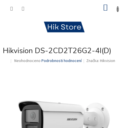
Přejít
NÁKU
na
obsah
KOŠÍK
Hikvision DS-2CD2T26G2-4I(D)
Průměrné
Neohodnoceno
Podrobnosti hodnocení
Značka:
Hikvision
.
hodnocení
produktu
je
0,0
z
5
hvězdiček.