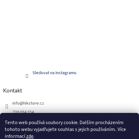
Sledovat na Instagramu
Kontakt
info
@
hikstore.cz
720 034 154
hikstore.cz
Tento web používá soubory cookie. Dalším procházením
tohoto webu vyjadřujete souhlas s jejich používáním.. Více
720 034 154
informací
zde
.