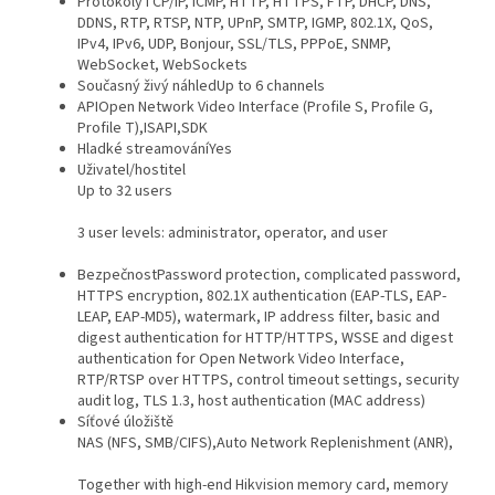
Protokoly
TCP/IP, ICMP, HTTP, HTTPS, FTP, DHCP, DNS,
DDNS, RTP, RTSP, NTP, UPnP, SMTP, IGMP, 802.1X, QoS,
IPv4, IPv6, UDP, Bonjour, SSL/TLS, PPPoE, SNMP,
WebSocket, WebSockets
Současný živý náhled
Up to 6 channels
API
Open Network Video Interface (Profile S, Profile G,
Profile T),ISAPI,SDK
Hladké streamování
Yes
Uživatel/hostitel
Up to 32 users
3 user levels: administrator, operator, and user
Bezpečnost
Password protection, complicated password,
HTTPS encryption, 802.1X authentication (EAP-TLS, EAP-
LEAP, EAP-MD5), watermark, IP address filter, basic and
digest authentication for HTTP/HTTPS, WSSE and digest
authentication for Open Network Video Interface,
RTP/RTSP over HTTPS, control timeout settings, security
audit log, TLS 1.3, host authentication (MAC address)
Síťové úložiště
NAS (NFS, SMB/CIFS),Auto Network Replenishment (ANR),
Together with high-end Hikvision memory card, memory