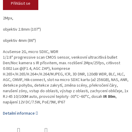
Přihlásit se
2Mpx,
objektiv 2.8mm (107°)
objektiv 4mm (86°)
AcuSense 2G, micro SDXC, WDR
1/2.8" progressive scan CMOS sensor, venkovní ultracitlivá bullet
Den/Noc kamera s IR přísvitem, max. rozlišení 2Mpx/25fps, citlivost
0.002 Lux @(F1.4, AGC ZAP), komprese
H.265+/H.265/H.264+/H.264/MJPEG, ICR, 3D DNR, 120dB WDR, BLC, HLC,
AGC, ONVIF, Hik-connect, slot na micro SDXC kartu (až 256GB), NAS, ANR,
detekce pohybu, detekce zakrytí, změna scény, překročení čáry,
narušení zóny, vstup do oblasti, výstup z oblasti, zachycení obličeje, 1x
RJ-45 10/100M auto, provozní teploty -30°C~60°C, dosah
IR 80m
,
napájení 12V DC/7.5W, PoE/9W, IP67
Detailní informace