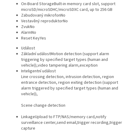
On-Board Storage
Built-in memory card slot, support
microSD/microSDHC/microSDXC card, up to 256 GB
Zabudovaný mikrofon
No
Vestavěný reproduktor
No
Zvuk
No
Alarm
No
Reset Key
Yes
Událost
Základní událost
Motion detection (support alarm
triggering by specified target types (human and
vehicle)),video tampering alarm,exception
Inteligentní událost
Line crossing detection, intrusion detection, region
entrance detection, region exiting detection (support
alarm triggered by specified target types (human and
vehicle)),
Scene change detection
Linkage
Upload to FTP/NAS/memory card,notify
surveillance center,send email,trigger recording,trigger
capture