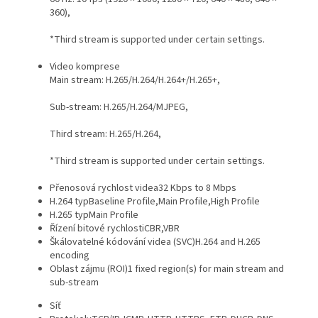
360),
*Third stream is supported under certain settings.
Video komprese
Main stream: H.265/H.264/H.264+/H.265+,
Sub-stream: H.265/H.264/MJPEG,
Third stream: H.265/H.264,
*Third stream is supported under certain settings.
Přenosová rychlost videa
32 Kbps to 8 Mbps
H.264 typ
Baseline Profile,Main Profile,High Profile
H.265 typ
Main Profile
Řízení bitové rychlosti
CBR,VBR
Škálovatelné kódování videa (SVC)
H.264 and H.265
encoding
Oblast zájmu (ROI)
1 fixed region(s) for main stream and
sub-stream
Síť