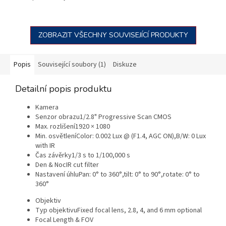
ZOBRAZIT VŠECHNY SOUVISEJÍCÍ PRODUKTY
Popis
Související soubory (1)
Diskuze
Detailní popis produktu
Kamera
Senzor obrazu
1/2.8" Progressive Scan CMOS
Max. rozlišení
1920 × 1080
Min. osvětlení
Color: 0.002 Lux @ (F1.4, AGC ON),B/W: 0 Lux
with IR
Čas závěrky
1/3 s to 1/100,000 s
Den & Noc
IR cut filter
Nastavení úhlu
Pan: 0° to 360°,tilt: 0° to 90°,rotate: 0° to
360°
Objektiv
Typ objektivu
Fixed focal lens, 2.8, 4, and 6 mm optional
Focal Length & FOV