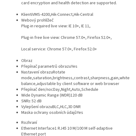
card encryption and health detection are supported.
Klient
iVMS-4200,Hik-Connect,Hik-Central
Webový prohlížeč
Plug-in required live view: IE 10+, IE 11,
Plug-in free live view: Chrome 57.0+, Firefox 52.0+,
Local service: Chrome 57.0+, Firefox 52.0+
Obraz
Přepínač parametrů obrazu
Yes
Nastavení obrazu
Rotate
mode,saturation,brightness,contrast,sharpness,gain,white
balance,adjustable by client software or web browser
Přepínač den/noc
Day,Night,Auto,Schedule
Wide Dynamic Range (WDR)
120 dB
SNR
≥ 52 dB
Vylepšení obrazu
BLC,HLC,3D DNR
Maska ochrany osobních údajů
Yes
Rozhraní
Ethernet Interface
1 RJ45 10 M/100 M self-adaptive
Ethernet port