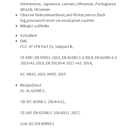
Vietnamese, Japanese, Latvian, Lithuanian, Portuguese
(Brazil), Ukrainian
Obecné funkce
Heartbeat,anti-flicker,mirror,flash
log,password reset via email,pixel counter
Blikající světlo
No
Schválení
EMC
FCC: 47 CFR Part 15, Subpart B,
CE-EMC: EN 55032: 2015, EN 61000-3-2:2019, EN 61000-3-3:
2013+A1:2019, EN 50130-4: 2011 +A1: 2014,
KC: KN32: 2015, KN35: 2015
Bezpečnost
UL: UL 62368-1,
CB: IEC 62368-1: 2014+A11,
CE-LVD: EN 62368-1: 2014/A11: 2017,
LOA: IEC/EN 60950-1