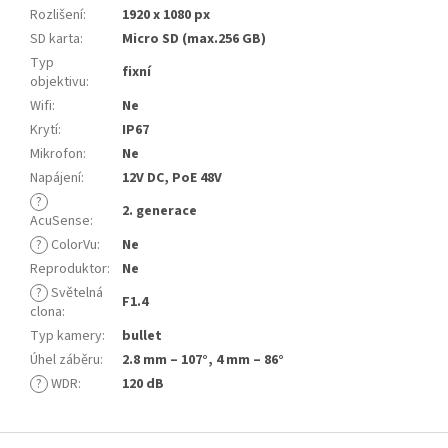
Rozlišení
:
1920 x 1080 px
SD karta
:
Micro SD (max.256 GB)
Typ
fixní
objektivu
:
Wifi
:
Ne
Krytí
:
IP67
Mikrofon
:
Ne
Napájení
:
12V DC, PoE 48V
?
2. generace
AcuSense
:
?
ColorVu
:
Ne
Reproduktor
:
Ne
?
Světelná
F1.4
clona
:
Typ kamery
:
bullet
Úhel záběru
:
2.8 mm – 107°, 4 mm – 86°
?
WDR
:
120 dB
Z