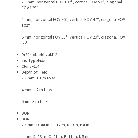
2.8 mm, horizontal FOV 107°, vertical FOV 57°, diagonal
FOV 129°
4 mm, horizontal FOV 86°, vertical FOV 47°, diagonal FOV
102°
6 mm, horizontal FOV 55°, vertical FOV 29°, diagonal FOV
65°
Držák objektivu
M12
Iris Type
Fixed
Clona
F1.4
Depth of Field
2.8 mm: 1.1 m to ∞
4 mm: 1.2 m to ∞
6mm: 3 m to ∞
DORI
DORI
2.8 mm: D: 44 m, O: 17 m, R: 9 m, I: 4 m
4 mm: D: 53 m, O: 21 m, R: 11 m, I: 5 m