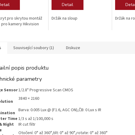
Detail
Detail
Detai
kryt pro skrytou montáž
Držák na sloup
Držák na r
 pro kamery Hikvision
s
Související soubory (1)
Diskuze
ailní popis produktu
hnické parametry
e Sensor
1/2.8" Progressive Scan CMOS
3840 × 2160
lution
Barva: 0.005 Lux @ (F1.6, AGC ON),ČB: 0 Lux s IR
mination
ter Time
1/3 s až 1/100,000 s
& Night
IR cut filtr
e
Otočení: 0° až 360°,tilt: 0° až 90°,rotate: 0° až 360°