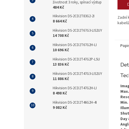
životnost 3 roky, spínací výstup
484 Kč
Hikvision DS-2CD2T83G2-2I
Zadní 
8 664 Kč
kabelů
Hikvision DS-2CD2T67G3-LIS2UY
14 708 Kč
Hikvision DS-2CD2T67G2H-LI
Popi
10 696 Kč
Hikvision DS-2CD2T47G2P-LSU
Det
13 836 Kč
Hikvision DS-2CD2T47G3-LIS2UY
Tec
11 886 Kč
Imag
Hikvision DS-2CD2T47G2H-LI
Max.
8 498 Kč
Reso
Min.
Hikvision DS-2CD2T46G2H-4I
9 082 Kč
Illu
Shut
Day 
Angl