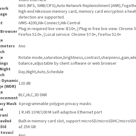
NAS (NFS, SMB/CIFS),Auto Network Replenishment (ANR),Togethe
work
high-end Hikvision memory card, memory card encryption a heal
rage
detection are supported.
nt
iVMS-4200,Hik-Connect,Hik-Central
Plug-in required live view: IE10+, | Plug-in free live view: Chrome 5
 Browser
Firefox 52.0+, | Local service: Chrome 57.0+, Firefox 52.0+
ge
ameters
Ano
ch
ge
Rotate mode,saturation,brightness,contrast,sharpness,gain,wh
ings
balance,adjustable by client software or web browser
Night
Day,Night,Auto,Schedule
ch
 Dynamic
120 dB
ge (WDR)
ge
BLC,HLC,3D DNR
ancement
acy Mask
4 programmable polygon privacy masks
vé
1 RJ45 10 M/100 M self-adaptive Ethernet port
raní
tavěné
Built-in memory card slot, support microSD/microSDHC/microSD
iště
až 256 GB
tovací
Ano