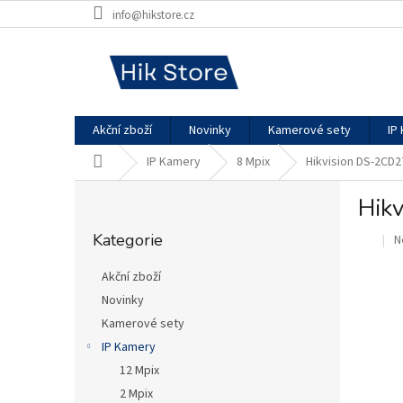
Přejít
info@hikstore.cz
na
obsah
Akční zboží
Novinky
Kamerové sety
IP
Domů
IP Kamery
8 Mpix
Hikvision DS-2CD
P
Hik
o
Přeskočit
s
Kategorie
P
N
kategorie
.
t
h
r
p
Akční zboží
a
je
Novinky
n
0
Kamerové sety
z
n
5
í
IP Kamery
h
p
12 Mpix
a
2 Mpix