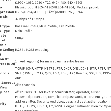
d Stream
(1920 × 1080, 1280 × 720, 640 × 480, 640 × 360)
eo
Hlavní proud: H.265+/H.265/H.264+/H.264, | Vedlejší proud:
pression
H.265/H.264/MJPEG, | Třetí proud: H.265/H.264
o Bit
32 Kbps až 16 Mbps
e
4 Type
Baseline Profile,Main Profile,High Profile
5 Type
Main Profile
Rate
CBR,VBR
rol
able
o Coding
H.264 a H.265 encoding
)
on Of
1 fixed region(s) for main stream a sub-stream
rest (ROI)
TCP/IP, ICMP, HTTP, HTTPS, FTP, DHCP, DNS, DDNS, RTP, RTSP, NT
ocols
SMTP, IGMP, 802.1X, QoS, IPv4, IPv6, UDP, Bonjour, SSL/TLS, PPP
ARP
ultaneous
Až 6 channels
 View
/Host
Až 32 users | 3 user levels: administrator, operator, a user
Password protection, complicated password, HTTPS encryption,
address filter, Security Audit Log, basic a digest authentication f
rity
HTTP/HTTPS, TLS 1.1/1.2, WSSE a digest authentication for Op
Video Interface