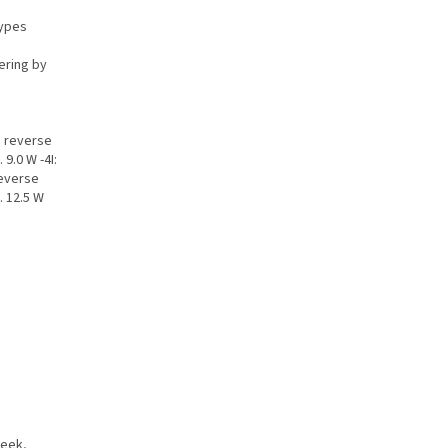
types
ering by
d
, reverse
 9.0 W -4I:
reverse
. 12.5 W
reek,