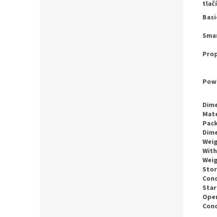
tlač
Basi
Smar
Prop
Pow
Dim
Mate
Pac
Dim
Wei
With
Wei
Sto
Cond
Star
Ope
Cond