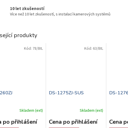
10 let zkušeností
Více než 10 let zkušeností, s instalací kamerových systémů
sející produkty
Kód:
78/BIL
Kód:
63/BIL
.
.
260ZJ
DS-1275ZJ-SUS
DS-1276
Skladem (ext)
Skladem (ext)
 po přihlášení
Cena po přihlášení
Cena po