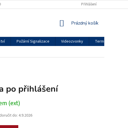
DMÍNKY OCHRANY OSOBNÍCH ÚDAJŮ
REKLAMAČNÍ ŘÁD
Přihlášení
MOJE OBJED
NÁKUPNÍ
Prázdný košík
KOŠÍK
tví
Požární Signalizace
Videozvonky
Termokamery
a po přihlášení
em (ext)
oručit do:
4.9.2026