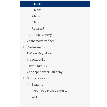
n
8 Mpix
e
5 Mpix
l
4 Mpix
6 Mpix
Řada WiFi
Turbo HD Kamery
Záznamová zařízení
Příslušenství
Požární Signalizace
Videozvonky
Termokamery
Zabezpečovací ústředny
Síťové prvky
Switche
PoE - bez managementu
Wi-Fi