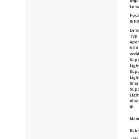
Adj
Lens
Foca
& F
Len
Typ 
Aper
DOR
vzdá
Sup
Ligh
Sup
Ligh
Sma
Sup
Ligh
Vlno
IR
Mai
Sub