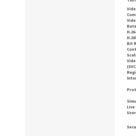
Thir
Vid
Com
Vide
Rat
H.26
H.26
Bit 
Cont
Scal
Vide
(SVC
Regi
Inte
Prot
Sim
Live
User
Secu