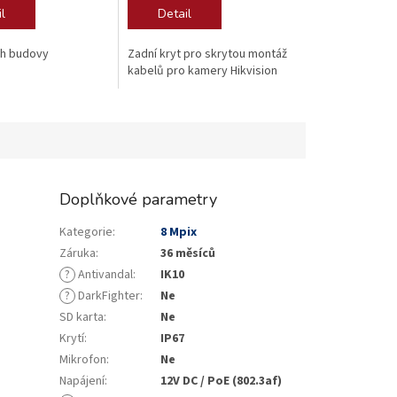
l
Detail
oh budovy
Zadní kryt pro skrytou montáž
kabelů pro kamery Hikvision
Doplňkové parametry
Kategorie
:
8 Mpix
Záruka
:
36 měsíců
?
Antivandal
:
IK10
?
DarkFighter
:
Ne
SD karta
:
Ne
Krytí
:
IP67
Mikrofon
:
Ne
Napájení
:
12V DC / PoE (802.3af)