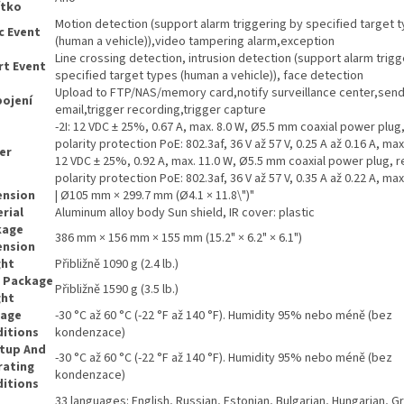
ítko
Motion detection (support alarm triggering by specified target 
c Event
(human a vehicle)),video tampering alarm,exception
Line crossing detection, intrusion detection (support alarm trigg
t Event
specified target types (human a vehicle)), face detection
Upload to FTP/NAS/memory card,notify surveillance center,sen
ojení
email,trigger recording,trigger capture
-2I: 12 VDC ± 25%, 0.67 A, max. 8.0 W, Ø5.5 mm coaxial power plug
polarity protection PoE: 802.3af, 36 V až 57 V, 0.25 A až 0.16 A, max.
er
12 VDC ± 25%, 0.92 A, max. 11.0 W, Ø5.5 mm coaxial power plug, 
polarity protection PoE: 802.3af, 36 V až 57 V, 0.35 A až 0.22 A, max
ension
| Ø105 mm × 299.7 mm (Ø4.1 × 11.8\")"
rial
Aluminum alloy body Sun shield, IR cover: plastic
kage
386 mm × 156 mm × 155 mm (15.2" × 6.2" × 6.1")
ension
ght
Přibližně 1090 g (2.4 lb.)
 Package
Přibližně 1590 g (3.5 lb.)
ght
rage
-30 °C až 60 °C (-22 °F až 140 °F). Humidity 95% nebo méně (bez
itions
kondenzace)
tup And
-30 °C až 60 °C (-22 °F až 140 °F). Humidity 95% nebo méně (bez
rating
kondenzace)
itions
33 languages: English, Russian, Estonian, Bulgarian, Hungarian, G