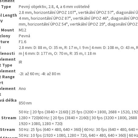
ustment
 Type
Pevný objektiv, 2.8, 4, a 6 mm volitelně
2.8 mm, horizontální ÚPOZ 107°, vertikální ÚPOZ 57°, diagonální 
l Length
4 mm, horizontální ÚPOZ 87°, vertikální ÚPOZ 46°, diagonální ÚPO
OV
mm, horizontální ÚPOZ 54°, vertikální ÚPOZ 29°, diagonální ÚPOZ
s Mount
M12
clony
Pevná
ture
F1.6
I
2.8 mm: D: 88 m, O: 35 m, R: 17 m, I: 9 m | 4 mm: D: 108 m, O: 43 m, R
lenosti
m | 6 mm: D: 177 m, O: 70 m, R: 35 m, I: 18 m
plement
IR
t Type
plement
-2I: až 60 m; -4I: až 80 m
t Range
rt
plement
Ano
t
vá délka
850 nm
50 Hz: | 20 fps (3840 × 2160) | 25 fps (3200 × 1800, 2688 × 1520, 19
n Stream
1280 × 720)60 Hz: | 20 fps (3840 × 2160) | 30 fps (3200 × 1800, 2688
1920 × 1080, 1280 × 720)
-Stream
50 Hz: 25 fps (640 × 480, 640 × 360) | 60 Hz: 30 fps (640 × 480, 640 
50 Hz: 10 fps (1920 × 1080, 1280 × 720, 640 × 480, 640 × 360) | 60 H