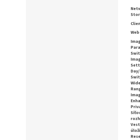
Net
Sto
Clie
Web
Ima
Par
Swit
Ima
Sett
Day/
Swit
Wide
Ran
Ima
Enh
Priv
Síťo
rozh
Ves
úlož
Rese