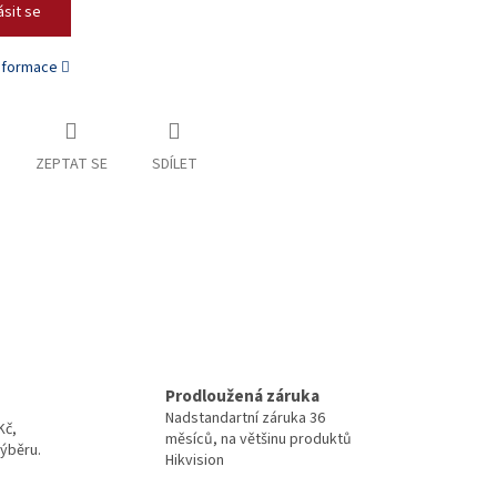
ásit se
informace
ZEPTAT SE
SDÍLET
Prodloužená záruka
Nadstandartní záruka 36
Kč,
měsíců, na většinu produktů
ýběru.
Hikvision