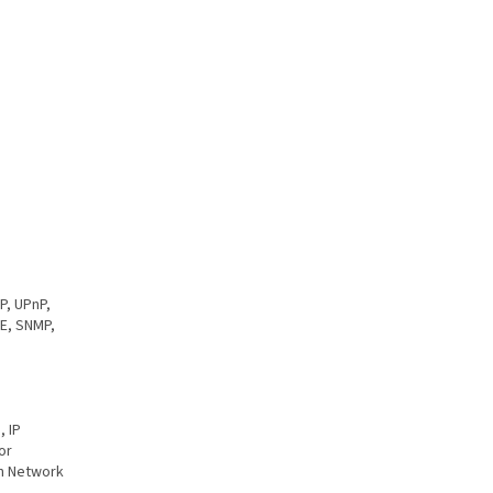
P, UPnP,
oE, SNMP,
 IP
or
en Network