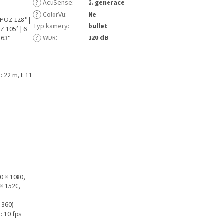
?
AcuSense
:
2. generace
?
ColorVu
:
Ne
ÚPOZ 128° |
Typ kamery
:
bullet
Z 105° | 6
?
WDR
:
120 dB
 63°
: 22 m, I: 11
20 × 1080,
 × 1520,
× 360)
z: 10 fps