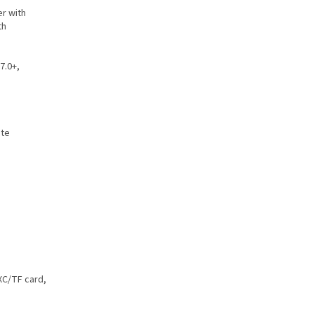
r with
th
7.0+,
ite
XC/TF card,