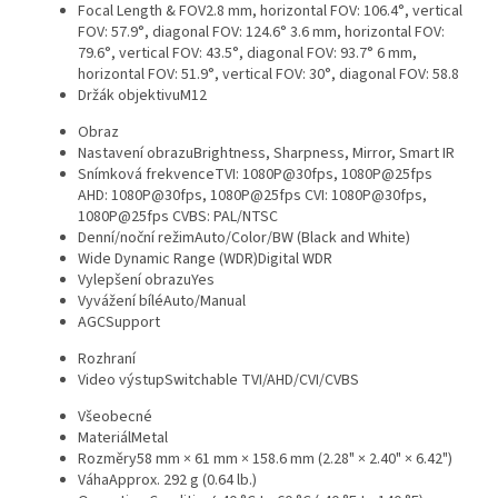
Focal Length & FOV
2.8 mm, horizontal FOV: 106.4°, vertical
FOV: 57.9°, diagonal FOV: 124.6° 3.6 mm, horizontal FOV:
79.6°, vertical FOV: 43.5°, diagonal FOV: 93.7° 6 mm,
horizontal FOV: 51.9°, vertical FOV: 30°, diagonal FOV: 58.8
Držák objektivu
M12
Obraz
Nastavení obrazu
Brightness, Sharpness, Mirror, Smart IR
Snímková frekvence
TVI: 1080P@30fps, 1080P@25fps
AHD: 1080P@30fps, 1080P@25fps CVI: 1080P@30fps,
1080P@25fps CVBS: PAL/NTSC
Denní/noční režim
Auto/Color/BW (Black and White)
Wide Dynamic Range (WDR)
Digital WDR
Vylepšení obrazu
Yes
Vyvážení bílé
Auto/Manual
AGC
Support
Rozhraní
Video výstup
Switchable TVI/AHD/CVI/CVBS
Všeobecné
Materiál
Metal
Rozměry
58 mm × 61 mm × 158.6 mm (2.28" × 2.40" × 6.42")
Váha
Approx. 292 g (0.64 lb.)