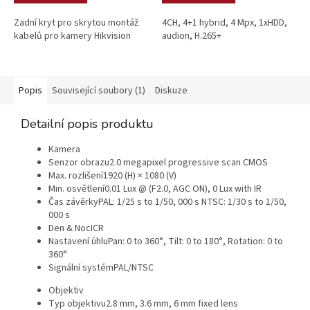
Zadní kryt pro skrytou montáž
4CH, 4+1 hybrid, 4 Mpx, 1xHDD,
kabelů pro kamery Hikvision
audion, H.265+
Popis
Související soubory (1)
Diskuze
Detailní popis produktu
Kamera
Senzor obrazu
2.0 megapixel progressive scan CMOS
Max. rozlišení
1920 (H) × 1080 (V)
Min. osvětlení
0.01 Lux @ (F2.0, AGC ON), 0 Lux with IR
Čas závěrky
PAL: 1/25 s to 1/50, 000 s NTSC: 1/30 s to 1/50,
000 s
Den & Noc
ICR
Nastavení úhlu
Pan: 0 to 360°, Tilt: 0 to 180°, Rotation: 0 to
360°
Signální systém
PAL/NTSC
Objektiv
Typ objektivu
2.8 mm, 3.6 mm, 6 mm fixed lens