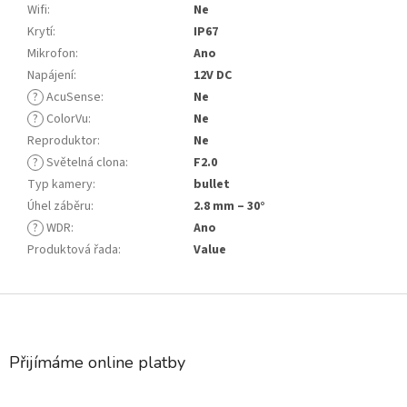
Wifi
:
Ne
Krytí
:
IP67
Mikrofon
:
Ano
Napájení
:
12V DC
?
AcuSense
:
Ne
?
ColorVu
:
Ne
Reproduktor
:
Ne
?
Světelná clona
:
F2.0
Typ kamery
:
bullet
Úhel záběru
:
2.8 mm – 30°
?
WDR
:
Ano
Produktová řada
:
Value
Z
á
p
a
Přijímáme online platby
t
í