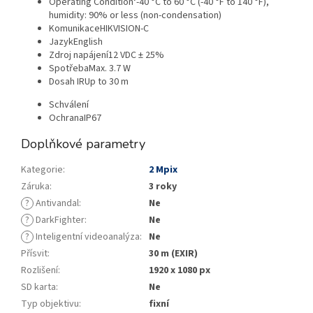
Operating Condition
‘-40 °C to 60 °C (-40 °F to 140 °F),
humidity: 90% or less (non-condensation)
Komunikace
HIKVISION-C
Jazyk
English
Zdroj napájení
12 VDC ± 25%
Spotřeba
Max. 3.7 W
Dosah IR
Up to 30 m
Schválení
Ochrana
IP67
Doplňkové parametry
Kategorie
:
2 Mpix
Záruka
:
3 roky
?
Antivandal
:
Ne
?
DarkFighter
:
Ne
?
Inteligentní videoanalýza
:
Ne
Přísvit
:
30 m (EXIR)
Rozlišení
:
1920 x 1080 px
SD karta
:
Ne
Typ objektivu
:
fixní