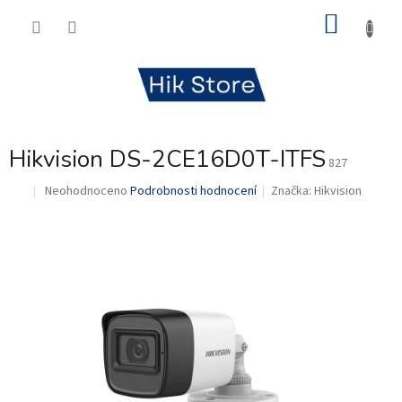
Přejít
NÁKU
na
obsah
KOŠÍK
Hikvision DS-2CE16D0T-ITFS
827
Průměrné
Neohodnoceno
Podrobnosti hodnocení
Značka:
Hikvision
.
hodnocení
produktu
je
0,0
z
5
hvězdiček.