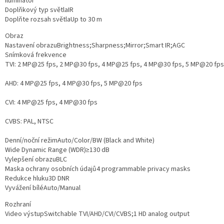
Iluminátor
Doplňkový typ světla
IR
Doplňte rozsah světla
Up to 30 m
Obraz
Nastavení obrazu
Brightness;Sharpness;Mirror;Smart IR;AGC
Snímková frekvence
TVI: 2 MP@25 fps, 2 MP@30 fps, 4 MP@25 fps, 4 MP@30 fps, 5 MP@20 fps
AHD: 4 MP@25 fps, 4 MP@30 fps, 5 MP@20 fps
CVI: 4 MP@25 fps, 4 MP@30 fps
CVBS: PAL, NTSC
Denní/noční režim
Auto/Color/BW (Black and White)
Wide Dynamic Range (WDR)
≥130 dB
Vylepšení obrazu
BLC
Maska ochrany osobních údajů
4 programmable privacy masks
Redukce hluku
3D DNR
Vyvážení bílé
Auto/Manual
Rozhraní
Video výstup
Switchable TVI/AHD/CVI/CVBS;1 HD analog output