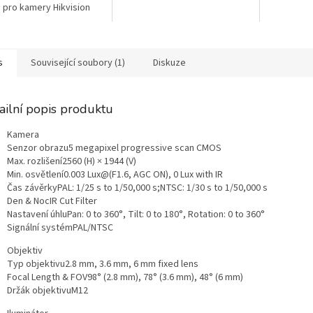
 pro kamery Hikvision
s
Související soubory (1)
Diskuze
ailní popis produktu
Kamera
Senzor obrazu
5 megapixel progressive scan CMOS
Max. rozlišení
2560 (H) × 1944 (V)
Min. osvětlení
0.003 Lux@(F1.6, AGC ON), 0 Lux with IR
Čas závěrky
PAL: 1/25 s to 1/50,000 s;NTSC: 1/30 s to 1/50,000 s
Den & Noc
IR Cut Filter
Nastavení úhlu
Pan: 0 to 360°, Tilt: 0 to 180°, Rotation: 0 to 360°
Signální systém
PAL/NTSC
Objektiv
Typ objektivu
2.8 mm, 3.6 mm, 6 mm fixed lens
Focal Length & FOV
98° (2.8 mm), 78° (3.6 mm), 48° (6 mm)
Držák objektivu
M12