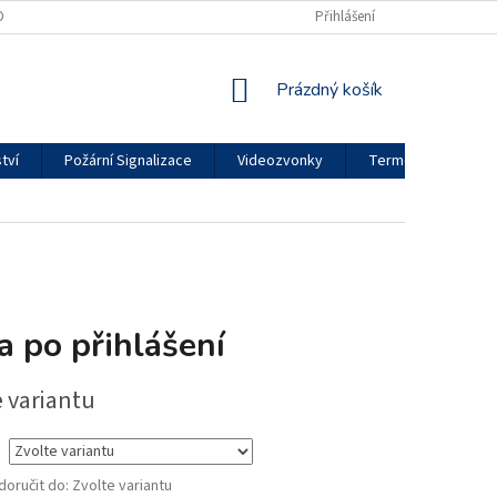
DMÍNKY OCHRANY OSOBNÍCH ÚDAJŮ
REKLAMAČNÍ ŘÁD
Přihlášení
MOJE OBJED
NÁKUPNÍ
Prázdný košík
KOŠÍK
tví
Požární Signalizace
Videozvonky
Termokamery
a po přihlášení
e variantu
oručit do:
Zvolte variantu