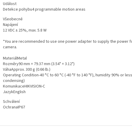
Událost
Detekce pohybu
4 programmable motion areas
Všeobecné
Napájení
12 VDC ± 25%, max. 5.8 W
*You are recommended to use one power adapter to supply the power f
camera.
Materiál
Metal
Rozměry
90 mm × 79.37 mm (3.54" × 3.12")
Váha
Approx. 300 g (0.66 lb.)
Operating Condition
-40 °C to 60 °C (-40 °F to 140 °F), humidity 90% or les
condensing)
Komunikace
HIKVISION-C
Jazyk
English
Schválení
Ochrana
IP67