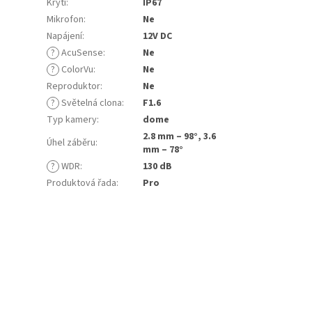
Krytí
:
IP67
Mikrofon
:
Ne
Napájení
:
12V DC
?
AcuSense
:
Ne
?
ColorVu
:
Ne
Reproduktor
:
Ne
?
Světelná clona
:
F1.6
Typ kamery
:
dome
2.8 mm – 98°, 3.6
Úhel záběru
:
mm – 78°
?
WDR
:
130 dB
Produktová řada
:
Pro