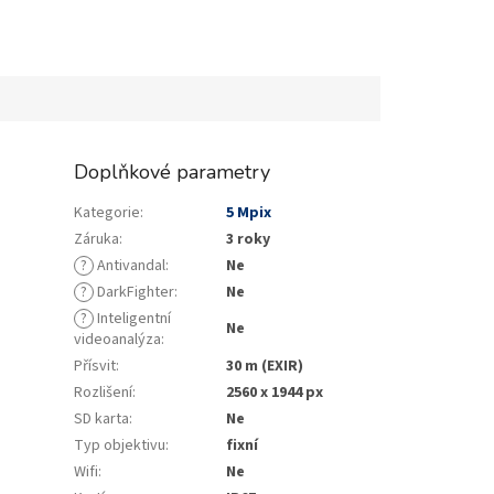
Doplňkové parametry
Kategorie
:
5 Mpix
Záruka
:
3 roky
?
Antivandal
:
Ne
?
DarkFighter
:
Ne
?
Inteligentní
Ne
videoanalýza
:
Přísvit
:
30 m (EXIR)
Rozlišení
:
2560 x 1944 px
SD karta
:
Ne
Typ objektivu
:
fixní
Wifi
:
Ne