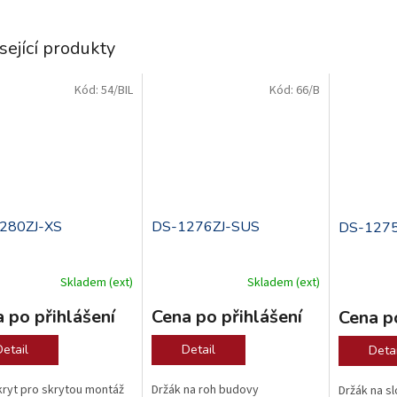
sející produkty
Kód:
54/BIL
Kód:
66/B
.
.
280ZJ-XS
DS-1276ZJ-SUS
DS-1275
Skladem (ext)
Skladem (ext)
 po přihlášení
Cena po přihlášení
Cena po
Detail
Detail
Detai
kryt pro skrytou montáž
Držák na roh budovy
Držák na s