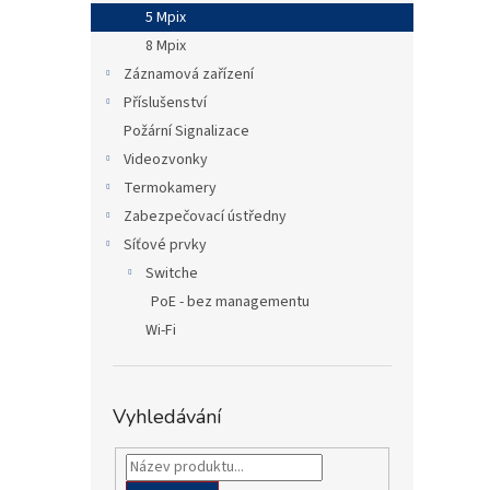
n
5 Mpix
e
8 Mpix
l
Záznamová zařízení
Příslušenství
Požární Signalizace
Videozvonky
Termokamery
Zabezpečovací ústředny
Síťové prvky
Switche
PoE - bez managementu
Wi-Fi
Vyhledávání