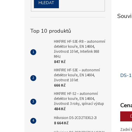
HLEDAT
Souvi
Top 10 produktů
.
HIKFIRE HF-S3E-R8 – autonomní
detektor kouře, EN 14604,
životnost 10 let, Interlink 868
MHz
847 Kč
HIKFIRE HF-S3E – autonomní
DS-1
detektor kouře, EN 14604,
životnost 10 let
666 Kč
HIKFIRE HF-S2 – autonomní
detektor kouře, EN 14604,
životnost 3 roky, spínací výstup
Cena
484 Kč
Hikvision DS-2CD2T83G2-2I
8 664 Kč
Zadní 