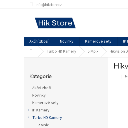
Přejít
info@hikstore.cz
na
obsah
Akční zboží
Novinky
Kamerové sety
IP
Domů
Turbo HD Kamery
5 Mpix
Hikvision
P
Hik
o
Přeskočit
s
Kategorie
P
N
kategorie
.
t
h
r
p
Akční zboží
a
je
Novinky
n
0
Kamerové sety
z
n
5
í
IP Kamery
h
p
Turbo HD Kamery
a
2 Mpix