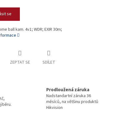
ásit se
ome ball kam. 4v1; WDR; EXIR 30m;
informace
ZEPTAT SE
SDÍLET
Prodloužená záruka
Nadstandartní záruka 36
Kč,
měsíců, na většinu produktů
ýběru.
Hikvision