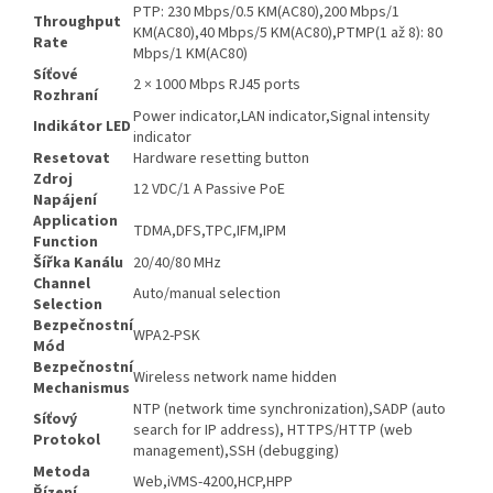
PTP: 230 Mbps/0.5 KM(AC80),200 Mbps/1
Throughput
KM(AC80),40 Mbps/5 KM(AC80),PTMP(1 až 8): 80
Rate
Mbps/1 KM(AC80)
Síťové
2 × 1000 Mbps RJ45 ports
Rozhraní
Power indicator,LAN indicator,Signal intensity
Indikátor LED
indicator
Resetovat
Hardware resetting button
Zdroj
12 VDC/1 A Passive PoE
Napájení
Application
TDMA,DFS,TPC,IFM,IPM
Function
Šířka Kanálu
20/40/80 MHz
Channel
Auto/manual selection
Selection
Bezpečnostní
WPA2-PSK
Mód
Bezpečnostní
Wireless network name hidden
Mechanismus
NTP (network time synchronization),SADP (auto
Síťový
search for IP address), HTTPS/HTTP (web
Protokol
management),SSH (debugging)
Metoda
Web,iVMS-4200,HCP,HPP