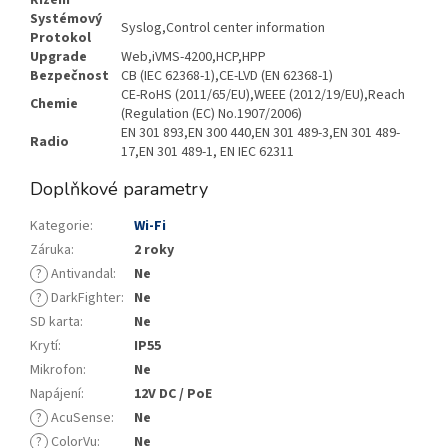
Řízení
Systémový
Syslog,Control center information
Protokol
Upgrade
Web,iVMS-4200,HCP,HPP
Bezpečnost
CB (IEC 62368-1),CE-LVD (EN 62368-1)
CE-RoHS (2011/65/EU),WEEE (2012/19/EU),Reach
Chemie
(Regulation (EC) No.1907/2006)
EN 301 893,EN 300 440,EN 301 489-3,EN 301 489-
Radio
17,EN 301 489-1, EN IEC 62311
Doplňkové parametry
Kategorie
:
Wi-Fi
Záruka
:
2 roky
?
Antivandal
:
Ne
?
DarkFighter
:
Ne
SD karta
:
Ne
Krytí
:
IP55
Mikrofon
:
Ne
Napájení
:
12V DC / PoE
?
AcuSense
:
Ne
?
ColorVu
:
Ne