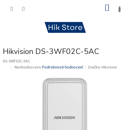
Přejít
NÁKU
na
obsah
KOŠÍK
Hikvision DS-3WF02C-5AC
DS-3WF02C-5AC
Průměrné
Neohodnoceno
Podrobnosti hodnocení
Značka:
Hikvision
.
hodnocení
produktu
je
0,0
z
5
hvězdiček.