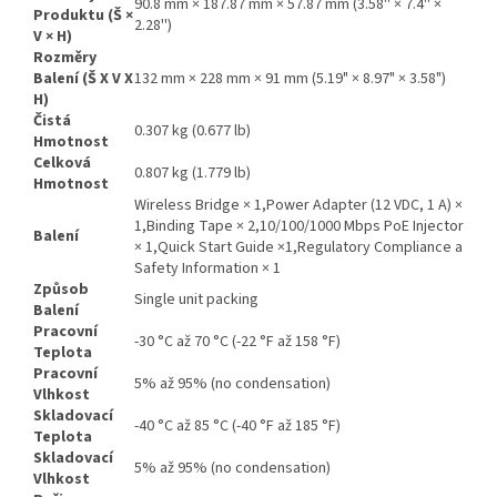
90.8 mm × 187.87 mm × 57.87 mm (3.58'' × 7.4'' ×
Produktu (Š ×
2.28'')
V × H)
Rozměry
Balení (Š X V X
132 mm × 228 mm × 91 mm (5.19" × 8.97" × 3.58")
H)
Čistá
0.307 kg (0.677 lb)
Hmotnost
Celková
0.807 kg (1.779 lb)
Hmotnost
Wireless Bridge × 1,Power Adapter (12 VDC, 1 A) ×
1,Binding Tape × 2,10/100/1000 Mbps PoE Injector
Balení
× 1,Quick Start Guide ×1,Regulatory Compliance a
Safety Information × 1
Způsob
Single unit packing
Balení
Pracovní
-30 °C až 70 °C (-22 °F až 158 °F)
Teplota
Pracovní
5% až 95% (no condensation)
Vlhkost
Skladovací
-40 °C až 85 °C (-40 °F až 185 °F)
Teplota
Skladovací
5% až 95% (no condensation)
Vlhkost