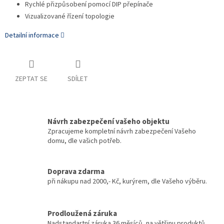
Rychlé přizpůsobení pomocí DIP přepínače
Vizualizované řízení topologie
Detailní informace
ZEPTAT SE
SDÍLET
Návrh zabezpečení vašeho objektu
Zpracujeme kompletní návrh zabezpečení Vašeho
domu, dle vašich potřeb.
Doprava zdarma
při nákupu nad 2000,- Kč, kurýrem, dle Vašeho výběru.
Prodloužená záruka
Nadstandartní záruka 36 měsíců, na většinu produktů