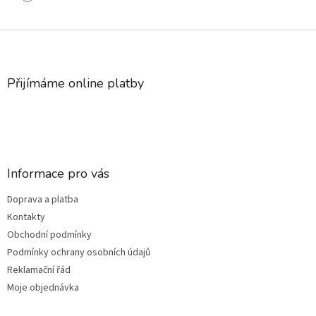
Z
á
p
a
Přijímáme online platby
t
í
Informace pro vás
Doprava a platba
Kontakty
Obchodní podmínky
Podmínky ochrany osobních údajů
Reklamační řád
Moje objednávka