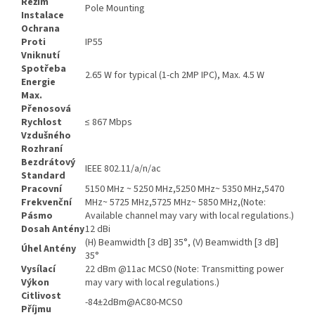
Režim
Pole Mounting
Instalace
Ochrana
Proti
IP55
Vniknutí
Spotřeba
2.65 W for typical (1-ch 2MP IPC), Max. 4.5 W
Energie
Max.
Přenosová
Rychlost
≤ 867 Mbps
Vzdušného
Rozhraní
Bezdrátový
IEEE 802.11/a/n/ac
Standard
Pracovní
5150 MHz ~ 5250 MHz,5250 MHz~ 5350 MHz,5470
Frekvenční
MHz~ 5725 MHz,5725 MHz~ 5850 MHz,(Note:
Pásmo
Available channel may vary with local regulations.)
Dosah Antény
12 dBi
(H) Beamwidth [3 dB] 35°, (V) Beamwidth [3 dB]
Úhel Antény
35°
Vysílací
22 dBm @11ac MCS0 (Note: Transmitting power
Výkon
may vary with local regulations.)
Citlivost
-84±2dBm@AC80-MCS0
Příjmu