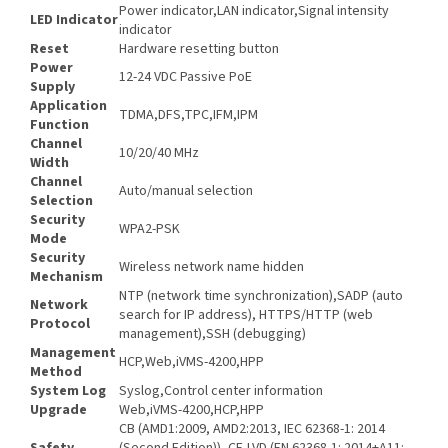
Power indicator,LAN indicator,Signal intensity
LED Indicator
indicator
Reset
Hardware resetting button
Power
12-24 VDC Passive PoE
Supply
Application
TDMA,DFS,TPC,IFM,IPM
Function
Channel
10/20/40 MHz
Width
Channel
Auto/manual selection
Selection
Security
WPA2-PSK
Mode
Security
Wireless network name hidden
Mechanism
NTP (network time synchronization),SADP (auto
Network
search for IP address), HTTPS/HTTP (web
Protocol
management),SSH (debugging)
Management
HCP,Web,iVMS-4200,HPP
Method
System Log
Syslog,Control center information
Upgrade
Web,iVMS-4200,HCP,HPP
CB (AMD1:2009, AMD2:2013, IEC 62368-1: 2014