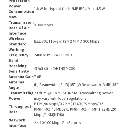
Protection
Power
1.8 W for typical (1-ch 2MP IPC), Max. 4.5 W
Consumption
Max.
Transmission
≤ 300 Mbps
Rate Of Air
Interface
Wireless
IEEE 802.11b/g/n (2 × 2 MIMO 300 Mbps)
Standard
Working
Frequency
2400 MHz ~ 2483.5 MHz
Band
Receiving
-87±2 dBm @HT40 MCS0
Sensitivity
Antenna Gain
7 dBi
Antenna
(H) Beamwidth [3 dB] 35° (V) Beamwidth [3 dB] 35°
Angle
Transmitting
23 dBm @11n MCS0 (Note: Transmitting power
Power
may vary with local regulations.)
PTP: ,90 Mbps/0.2 KM(HT40),75 Mbps/0.5
Throughput
KM(HT40),40 Mbps/1 KM(HT40),PTMP(1 až 4): ,20
Rate
Mbps/1 KM(HT40)
Network
2 × 10/100 Mbps RJ45 ports
Interface