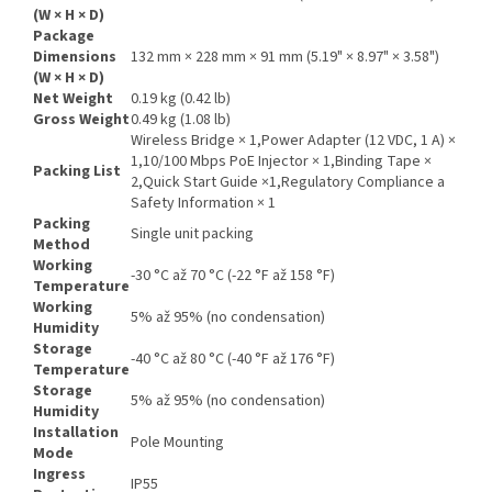
(W × H × D)
Package
Dimensions
132 mm × 228 mm × 91 mm (5.19" × 8.97" × 3.58")
(W × H × D)
Net Weight
0.19 kg (0.42 lb)
Gross Weight
0.49 kg (1.08 lb)
Wireless Bridge × 1,Power Adapter (12 VDC, 1 A) ×
1,10/100 Mbps PoE Injector × 1,Binding Tape ×
Packing List
2,Quick Start Guide ×1,Regulatory Compliance a
Safety Information × 1
Packing
Single unit packing
Method
Working
-30 °C až 70 °C (-22 °F až 158 °F)
Temperature
Working
5% až 95% (no condensation)
Humidity
Storage
-40 °C až 80 °C (-40 °F až 176 °F)
Temperature
Storage
5% až 95% (no condensation)
Humidity
Installation
Pole Mounting
Mode
Ingress
IP55