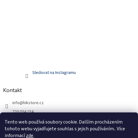
Sledovat na Instagramu
Kontakt
info
@
hikstore.cz
720 034 154
hikstore.cz
Tento web používá soubory cookie. Dalším procházením
tohoto webu vyjadřujete souhlas s jejich používáním.. Více
720 034 154
informací
zde
.