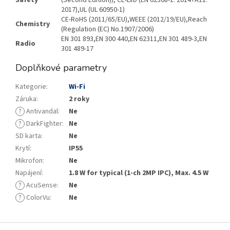
Safety
(Second Edition)), CE-LVD (EN 62368-1: 2014+A11:
2017),UL (UL 60950-1)
CE-RoHS (2011/65/EU),WEEE (2012/19/EU),Reach
Chemistry
(Regulation (EC) No.1907/2006)
EN 301 893,EN 300 440,EN 62311,EN 301 489-3,EN
Radio
301 489-17
Doplňkové parametry
Kategorie
:
Wi-Fi
Záruka
:
2 roky
?
Antivandal
:
Ne
?
DarkFighter
:
Ne
SD karta
:
Ne
Krytí
:
IP55
Mikrofon
:
Ne
Napájení
:
1.8 W for typical (1-ch 2MP IPC), Max. 4.5 W
?
AcuSense
:
Ne
?
ColorVu
:
Ne
Z