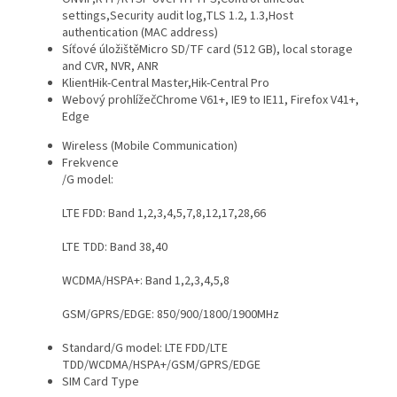
settings,Security audit log,TLS 1.2, 1.3,Host
authentication (MAC address)
Síťové úložiště
Micro SD/TF card (512 GB), local storage
and CVR, NVR, ANR
Klient
Hik-Central Master,Hik-Central Pro
Webový prohlížeč
Chrome V61+, IE9 to IE11, Firefox V41+,
Edge
Wireless (Mobile Communication)
Frekvence
/G model:
LTE FDD: Band 1,2,3,4,5,7,8,12,17,28,66
LTE TDD: Band 38,40
WCDMA/HSPA+: Band 1,2,3,4,5,8
GSM/GPRS/EDGE: 850/900/1800/1900MHz
Standard
/G model: LTE FDD/LTE
TDD/WCDMA/HSPA+/GSM/GPRS/EDGE
SIM Card Type