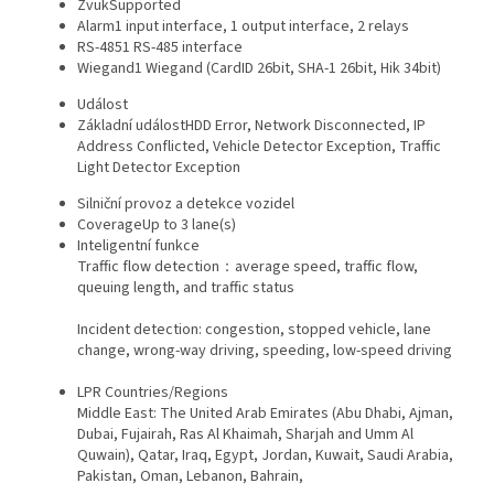
Zvuk
Supported
Alarm
1 input interface, 1 output interface, 2 relays
RS-485
1 RS-485 interface
Wiegand
1 Wiegand (CardID 26bit, SHA-1 26bit, Hik 34bit)
Událost
Základní událost
HDD Error, Network Disconnected, IP
Address Conflicted, Vehicle Detector Exception, Traffic
Light Detector Exception
Silniční provoz a detekce vozidel
Coverage
Up to 3 lane(s)
Inteligentní funkce
Traffic flow detection：average speed, traffic flow,
queuing length, and traffic status
Incident detection: congestion, stopped vehicle, lane
change, wrong-way driving, speeding, low-speed driving
LPR Countries/Regions
Middle East: The United Arab Emirates (Abu Dhabi, Ajman,
Dubai, Fujairah, Ras Al Khaimah, Sharjah and Umm Al
Quwain), Qatar, Iraq, Egypt, Jordan, Kuwait, Saudi Arabia,
Pakistan, Oman, Lebanon, Bahrain,