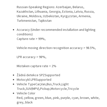
Russian-Speaking Regions: Azerbaijan, Belarus,
Kazakhstan, Lithuania, Georgia, Estonia, Latvia, Russia,
Ukraine, Moldova, Uzbekistan, Kyrgyzstan, Armenia,
Turkmenistan, Tajikistan
Accuracy (Under recommended installation and lighting
conditions)
Capture rate > 99%,
Vehicle moving direction recognition accuracy > 98.5%,
LPR accuracy > 98%,
Mistaken capture rate < 2%
Žádná detekce SPZ
Supported
Motocykl LPR
Supported
Vehicle Type
Car,Van,Bus,Truck,Light
Truck,SUV(MPV),Pickup,Motorcycle,Tricycle
Vehicle Color
Red, yellow, green, blue, pink, purple, cyan, brown, white,
grey, black