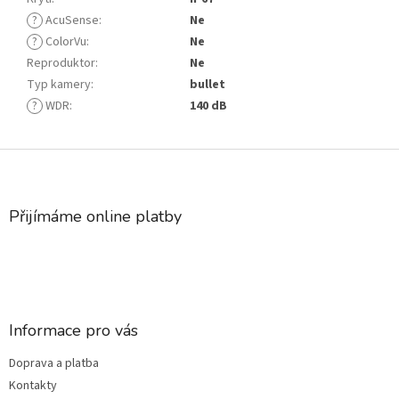
?
AcuSense
:
Ne
?
ColorVu
:
Ne
Reproduktor
:
Ne
Typ kamery
:
bullet
?
WDR
:
140 dB
Z
á
p
a
Přijímáme online platby
t
í
Informace pro vás
Doprava a platba
Kontakty