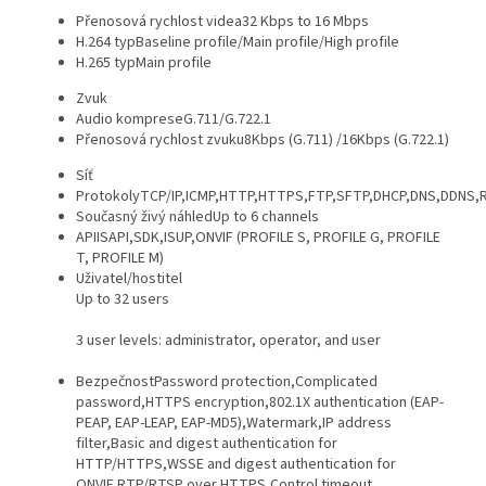
Přenosová rychlost videa
32 Kbps to 16 Mbps
H.264 typ
Baseline profile/Main profile/High profile
H.265 typ
Main profile
Zvuk
Audio komprese
G.711/G.722.1
Přenosová rychlost zvuku
8Kbps (G.711) /16Kbps (G.722.1)
Síť
Protokoly
TCP/IP,ICMP,HTTP,HTTPS,FTP,SFTP,DHCP,DNS,DDNS,R
Současný živý náhled
Up to 6 channels
API
ISAPI,SDK,ISUP,ONVIF (PROFILE S, PROFILE G, PROFILE
T, PROFILE M)
Uživatel/hostitel
Up to 32 users
3 user levels: administrator, operator, and user
Bezpečnost
Password protection,Complicated
password,HTTPS encryption,802.1X authentication (EAP-
PEAP, EAP-LEAP, EAP-MD5),Watermark,IP address
filter,Basic and digest authentication for
HTTP/HTTPS,WSSE and digest authentication for
ONVIF,RTP/RTSP over HTTPS,Control timeout