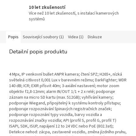
10 let zkušeností
Více než 10 let zkušeností, s instalací kamerových
systémů
Popis
Související soubory (1)
Videa (1)
Diskuze
Detailní popis produktu
4 Mpx, IP venkovní bullet ANPR kamera; čtení SPZ; H265+, nízká
světelná citlivost 0,001 Lux v barevném režimu; DarkFighter; WDR
140 dB; ICR; EXIR přísvit 40m; 3-axiální nastavení; motor zoom
objektiv f2,8-12mm; alarm IN/OUT 1/1 + 2 x relé; podporuje
záznam na micro SD kartu (max. 512GB); vyhřívání kamery;
podporuje Wiegand, připojitelný k systému kontroly přístupu;
podporuje rozpoznávání špinavých registračních značek;
podporuje rozpoznání typy vozidla, barvy vozidla a
rozpoznávání značky vozidla; API (profil S, profil G, profil T)
ISAPI, SDK, ISUP, napájení 12 to 24 VDC nebo PoE (802.3at);
Detekce nehod: zácpa, zastavené vozidlo, změna jízdního pruhu,