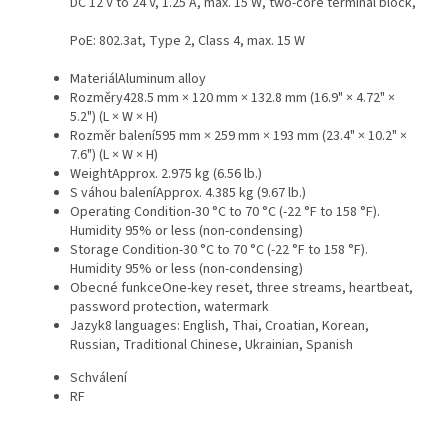
DC 12 V to 24 V, 1.25 A, max. 15 W, two-core terminal block,
PoE: 802.3at, Type 2, Class 4, max. 15 W
Materiál
Aluminum alloy
Rozměry
428.5 mm × 120 mm × 132.8 mm (16.9" × 4.72" ×
5.2") (L × W × H)
Rozměr balení
595 mm × 259 mm × 193 mm (23.4" × 10.2" ×
7.6") (L × W × H)
Weight
Approx. 2.975 kg (6.56 lb.)
S váhou balení
Approx. 4.385 kg (9.67 lb.)
Operating Condition
-30 °C to 70 °C (-22 °F to 158 °F).
Humidity 95% or less (non-condensing)
Storage Condition
-30 °C to 70 °C (-22 °F to 158 °F).
Humidity 95% or less (non-condensing)
Obecné funkce
One-key reset, three streams, heartbeat,
password protection, watermark
Jazyk
8 languages: English, Thai, Croatian, Korean,
Russian, Traditional Chinese, Ukrainian, Spanish
Schválení
RF