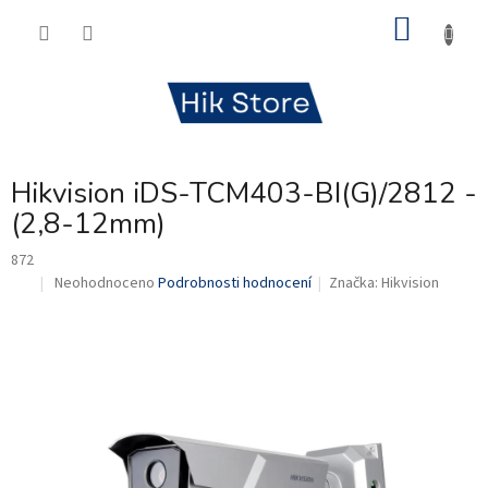
Přejít
NÁKU
na
obsah
KOŠÍK
Hikvision iDS-TCM403-BI(G)/2812 -
(2,8-12mm)
872
Průměrné
Neohodnoceno
Podrobnosti hodnocení
Značka:
Hikvision
.
hodnocení
produktu
je
0,0
z
5
hvězdiček.