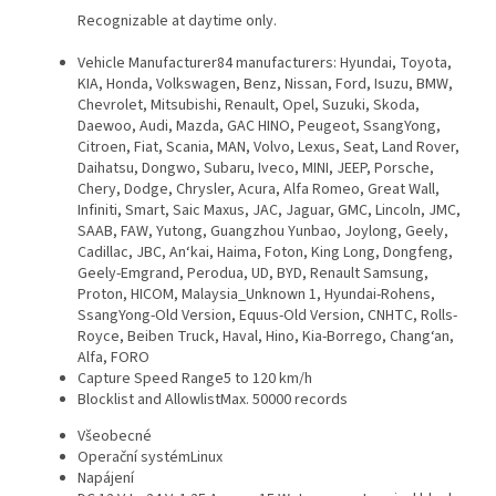
Recognizable at daytime only.
Vehicle Manufacturer
84 manufacturers: Hyundai, Toyota,
KIA, Honda, Volkswagen, Benz, Nissan, Ford, Isuzu, BMW,
Chevrolet, Mitsubishi, Renault, Opel, Suzuki, Skoda,
Daewoo, Audi, Mazda, GAC HINO, Peugeot, SsangYong,
Citroen, Fiat, Scania, MAN, Volvo, Lexus, Seat, Land Rover,
Daihatsu, Dongwo, Subaru, Iveco, MINI, JEEP, Porsche,
Chery, Dodge, Chrysler, Acura, Alfa Romeo, Great Wall,
Infiniti, Smart, Saic Maxus, JAC, Jaguar, GMC, Lincoln, JMC,
SAAB, FAW, Yutong, Guangzhou Yunbao, Joylong, Geely,
Cadillac, JBC, An‘kai, Haima, Foton, King Long, Dongfeng,
Geely-Emgrand, Perodua, UD, BYD, Renault Samsung,
Proton, HICOM, Malaysia_Unknown 1, Hyundai-Rohens,
SsangYong-Old Version, Equus-Old Version, CNHTC, Rolls-
Royce, Beiben Truck, Haval, Hino, Kia-Borrego, Chang‘an,
Alfa, FORO
Capture Speed Range
5 to 120 km/h
Blocklist and Allowlist
Max. 50000 records
Všeobecné
Operační systém
Linux
Napájení