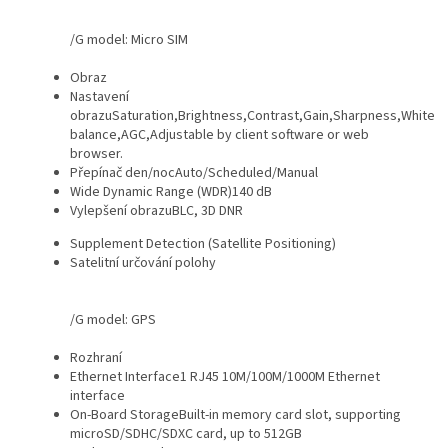
/G model: Micro SIM
Obraz
Nastavení
obrazu
Saturation,Brightness,Contrast,Gain,Sharpness,White
balance,AGC,Adjustable by client software or web
browser.
Přepínač den/noc
Auto/Scheduled/Manual
Wide Dynamic Range (WDR)
140 dB
Vylepšení obrazu
BLC, 3D DNR
Supplement Detection (Satellite Positioning)
Satelitní určování polohy
/G model: GPS
Rozhraní
Ethernet Interface
1 RJ45 10M/100M/1000M Ethernet
interface
On-Board Storage
Built-in memory card slot, supporting
microSD/SDHC/SDXC card, up to 512GB