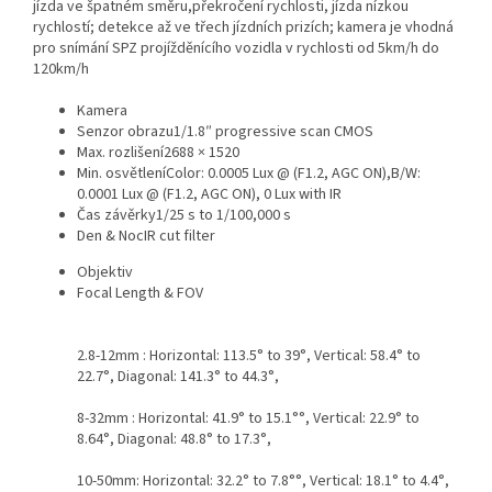
jízda ve špatném směru,překročení rychlosti, jízda nízkou
rychlostí; detekce až ve třech jízdních prizích; kamera je vhodná
pro snímání SPZ projížděnícího vozidla v rychlosti od 5km/h do
120km/h
Kamera
Senzor obrazu
1/1.8″ progressive scan CMOS
Max. rozlišení
2688 × 1520
Min. osvětlení
Color: 0.0005 Lux @ (F1.2, AGC ON),B/W:
0.0001 Lux @ (F1.2, AGC ON), 0 Lux with IR
Čas závěrky
1/25 s to 1/100,000 s
Den & Noc
IR cut filter
Objektiv
Focal Length & FOV
2.8-12mm : Horizontal: 113.5° to 39°, Vertical: 58.4° to
22.7°, Diagonal: 141.3° to 44.3°,
8-32mm : Horizontal: 41.9° to 15.1°°, Vertical: 22.9° to
8.64°, Diagonal: 48.8° to 17.3°,
10-50mm: Horizontal: 32.2° to 7.8°°, Vertical: 18.1° to 4.4°,