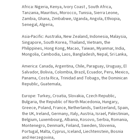
Africa: Nigeria, Kenya, Ivory Coast , South Africa,
Tanzania, Mauritius, Morocco, Tunisia, Sierra Leone,
Zambia, Ghana, Zimbabwe, Uganda, Angola, Ethiopia,
Senegal, Algeria,
Asia-Pacific: Australia, New Zealand, Indonesia, Malaysia,
Singapore, South Korea, Thailand, Vietnam, the
Philippines, Hong Kong, Macao, Taiwan, Myanmar, India,
Mongolia, Cambodia, Laos, Bangladesh, Nepal, Sri Lanka,
America: Canada, Argentina, Chile, Paraguay, Uruguay, El
Salvador, Bolivia, Colombia, Brazil, Ecuador, Peru, Mexico,
Panama, Costa Rica, Trinidad and Tobago, the Dominican
Republic, Guatemala,
Europe: Turkey, Croatia, Slovakia, Czech Republic,
Bulgaria, the Republic of North Macedonia, Hungary,
Greece, Poland, France, Netherlands, Switzerland, Spain,
the UK, Ireland, Germany, Italy, Austria, Israel, Palestinian,
Belgium, Luxembourg, Albania, Kosovo, Serbia, Romania,
Montenegro, Denmark, Finland, Sweden, Slovenia,
Portugal, Malta, Cyprus, Iceland, Liechtenstein, Bosnia
and Herzegovina,