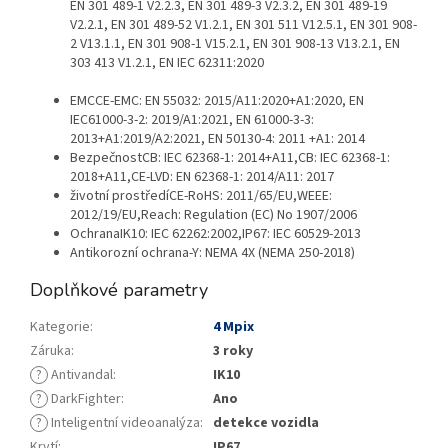
EN 301 489-1 V2.2.3, EN 301 489-3 V2.3.2, EN 301 489-19
V2.2.1, EN 301 489-52 V1.2.1, EN 301 511 V12.5.1, EN 301 908-
2 V13.1.1, EN 301 908-1 V15.2.1, EN 301 908-13 V13.2.1, EN
303 413 V1.2.1, EN IEC 62311:2020
EMC
CE-EMC: EN 55032: 2015/A11:2020+A1:2020, EN
IEC61000-3-2: 2019/A1:2021, EN 61000-3-3:
2013+A1:2019/A2:2021, EN 50130-4: 2011 +A1: 2014
Bezpečnost
CB: IEC 62368-1: 2014+A11,CB: IEC 62368-1:
2018+A11,CE-LVD: EN 62368-1: 2014/A11: 2017
životní prostředí
CE-RoHS: 2011/65/EU,WEEE:
2012/19/EU,Reach: Regulation (EC) No 1907/2006
Ochrana
IK10: IEC 62262:2002,IP67: IEC 60529-2013
Antikorozní ochrana
-Y: NEMA 4X (NEMA 250-2018)
Doplňkové parametry
Kategorie
:
4 Mpix
Záruka
:
3 roky
?
Antivandal
:
IK10
?
DarkFighter
:
Ano
?
Inteligentní videoanalýza
:
detekce vozidla
Krytí
:
IP67