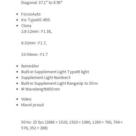
Diagonal: 37.1° to 8.95°
Focus
Auto
Iris Type
DC-IRIS
Clona
2.8-12mm : F1.38,
8-32mm : F1.7,
10-50mm : F1.7
Iluminátor
Built-in Supplement Light Type
IR light
Supplement Light Number
3
Built-in Supplement Light Range
Up to 50 m
IR Wavelength
850 nm
Video
Hlavní proud
50 Hz: 25 fps (2688 × 1520, 1920 × 1080, 1280 × 760, 704 ×
576, 352 × 288)