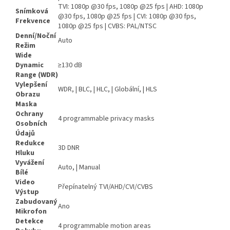
TVI: 1080p @30 fps, 1080p @25 fps | AHD: 1080p
Snímková
@30 fps, 1080p @25 fps | CVI: 1080p @30 fps,
Frekvence
1080p @25 fps | CVBS: PAL/NTSC
Denní/Noční
Auto
Režim
Wide
Dynamic
≥130 dB
Range (WDR)
Vylepšení
WDR, | BLC, | HLC, | Globální, | HLS
Obrazu
Maska
Ochrany
4 programmable privacy masks
Osobních
Údajů
Redukce
3D DNR
Hluku
Vyvážení
Auto, | Manual
Bílé
Video
Přepínatelný TVI/AHD/CVI/CVBS
Výstup
Zabudovaný
Ano
Mikrofon
Detekce
4 programmable motion areas