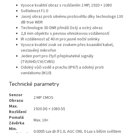
Vysoce kvalitní obraz s rozlišením 2 MP, 1920 × 1080
Světelnost F1.0
Jasný obraz proti silnému protisvětlu díky technologii 130
dB true WDR
Technologie 3D DNR přináší čistý a ostrý obraz
2,8 mm objektiv s pevnou ohniskovou vzdáleností
IR vzdálenost až 40 m pro jasné noční snímky
Vysoce kvalitní zvuk se zvukem přes koaxiální kabel,
vestavěný mikrofon
Jeden port pro čtyři přepínatelné signály
(TVI/AHD/CVI/CVBS)
Odolný vůči vodě a prachu (IP67) a odolný proti
vandalismu (IK10)
Technické parametry
Senzor
2 MP CMOS
Obrazu
Max.
1920 (H) × 1080 (V)
Rozlišení
Pomalá
Max. 16×
Závěrka
Min.
0.0005 Lux @ (F1.0, AGC ON), 0 Lux s bílým světlem