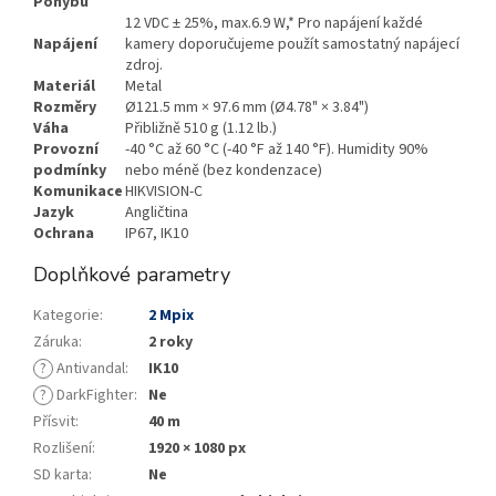
Pohybu
12 VDC ± 25%, max.6.9 W,* Pro napájení každé
Napájení
kamery doporučujeme použít samostatný napájecí
zdroj.
Materiál
Metal
Rozměry
Ø121.5 mm × 97.6 mm (Ø4.78" × 3.84")
Váha
Přibližně 510 g (1.12 lb.)
Provozní
-40 °C až 60 °C (-40 °F až 140 °F). Humidity 90%
podmínky
nebo méně (bez kondenzace)
Komunikace
HIKVISION-C
Jazyk
Angličtina
Ochrana
IP67, IK10
Doplňkové parametry
Kategorie
:
2 Mpix
Záruka
:
2 roky
?
Antivandal
:
IK10
?
DarkFighter
:
Ne
Přísvit
:
40 m
Rozlišení
:
1920 × 1080 px
SD karta
:
Ne