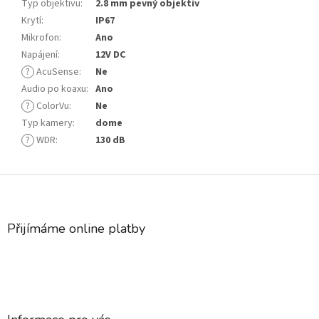
Typ objektivu
:
2.8 mm pevný objektiv
Krytí
:
IP67
Mikrofon
:
Ano
Napájení
:
12V DC
?
AcuSense
:
Ne
Audio po koaxu
:
Ano
?
ColorVu
:
Ne
Typ kamery
:
dome
?
WDR
:
130 dB
Z
á
p
a
Přijímáme online platby
t
í