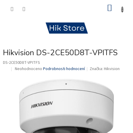
Přejít
NÁKU
na
obsah
KOŠÍK
Hikvision DS-2CE50D8T-VPITFS
DS-2CE50D8T-VPITFS
Průměrné
Neohodnoceno
Podrobnosti hodnocení
Značka:
Hikvision
.
hodnocení
produktu
je
0,0
z
5
hvězdiček.