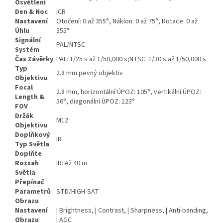
Osvětlení
Den & Noc
ICR
Nastavení
Otočení: 0 až 355°, Náklon: 0 až 75°, Rotace: 0 až
Úhlu
355°
Signální
PAL/NTSC
Systém
Čas Závěrky
PAL: 1/25 s až 1/50,000 s;NTSC: 1/30 s až 1/50,000 s
Typ
2.8 mm pevný objektiv
Objektivu
Focal
2.8 mm, horizontální ÚPOZ: 105°, vertikální ÚPOZ:
Length &
56°, diagonální ÚPOZ: 123°
FOV
Držák
M12
Objektivu
Doplňkový
IR
Typ Světla
Doplňte
Rozsah
IR: Až 40 m
Světla
Přepínač
Parametrů
STD/HIGH-SAT
Obrazu
Nastavení
| Brightness, | Contrast, | Sharpness, | Anti-banding,
Obrazu
| AGC